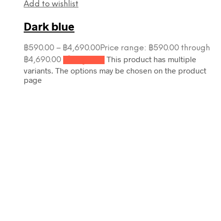
Add to wishlist
Dark blue
฿
590.00
–
฿
4,690.00
Price range: ฿590.00 through
This product has multiple
฿4,690.00
เลือกรูปแบบ
variants. The options may be chosen on the product
page