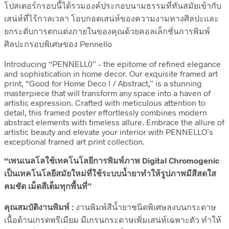
โปสเตอร์กรอบนี้ได้รวมองค์ประกอบนามธรรมที่ทันสมัยเข้ากับ
เสน่ห์ที่ไร้กาลเวลา โอบกอดเสน่ห์ของความงามทางศิลปะและ
ยกระดับการตกแต่งภายในของคุณด้วยคอลเล็กชั่นการพิมพ์
ศิลปะกรอบพิเศษของ Pennello
Introducing “PENNELL0” – the epitome of refined elegance
and sophistication in home decor. Our exquisite framed art
print, “Good for Home Deco l / Abstract,” is a stunning
masterpiece that will transform any space into a haven of
artistic expression. Crafted with meticulous attention to
detail, this framed poster effortlessly combines modern
abstract elements with timeless allure. Embrace the allure of
artistic beauty and elevate your interior with PENNELLO’s
exceptional framed art print collection.
“เพนเนลโลใช้เทคโนโลยีการพิมพ์ภาพ Digital Chromogenic
เป็นเทคโนโลยีสมัยใหม่ที่ใช้ระบบน้ำยาทำให้รูปภาพมีสีสดใส
คมชัด เม็ดสีเต็มทุกพื้นที่”
คุณสมบัติงานพิมพ์ :
งานพิมพ์สีน้ำยาชนิดพิเศษลงบนกระดาษ
เนื้อด้านเกรดพรีเมียม มีเกรนกระดาษเพิ่มเสน่ห์เฉพาะตัว ทำให้