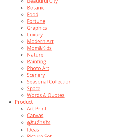
Beautiful City
Botanic
Food
Fortune
Graphics
Luxury
Modern Art
Mom&Kids
Nature
Painting
Photo Art
Scenery
Seasonal Collection
Space
Words & Quotes
Product
Art Print
Canvas
ดูสินค้าจริง
Ideas
Picture Set