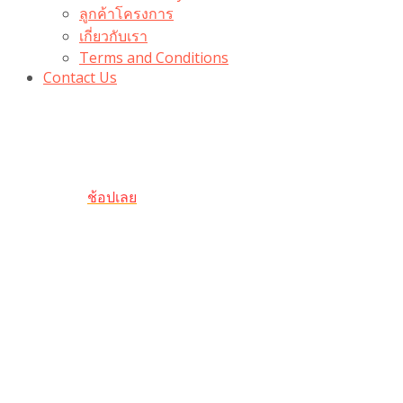
ลูกค้าโครงการ
เกี่ยวกับเรา
Terms and Conditions
Contact Us
รับเลยโค้ดส่วนลด 100 บาท
“100BUYTODAY” ใช้ได้ที่ตระกร้า
ถึง 31 ต.ค นี้
ช้อปเลย