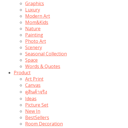
Graphics
Luxury
Modern Art
Mom&Kids
Nature
Painting
Photo Art
Scenery
Seasonal Collection
Space
Words & Quotes
Product
Art Print
Canvas
ดูสินค้าจริง
Ideas
Picture Set
New In
BestSellers
Room Decoration