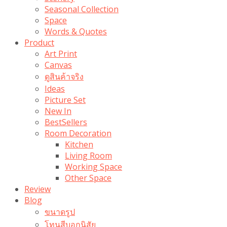
Seasonal Collection
Space
Words & Quotes
Product
Art Print
Canvas
ดูสินค้าจริง
Ideas
Picture Set
New In
BestSellers
Room Decoration
Kitchen
Living Room
Working Space
Other Space
Review
Blog
ขนาดรูป
โทนสีบอกนิสัย