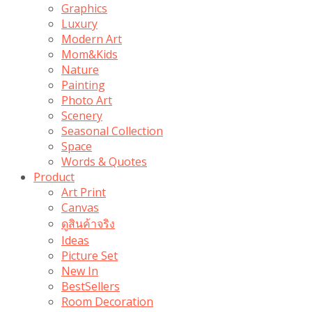
Graphics
Luxury
Modern Art
Mom&Kids
Nature
Painting
Photo Art
Scenery
Seasonal Collection
Space
Words & Quotes
Product
Art Print
Canvas
ดูสินค้าจริง
Ideas
Picture Set
New In
BestSellers
Room Decoration