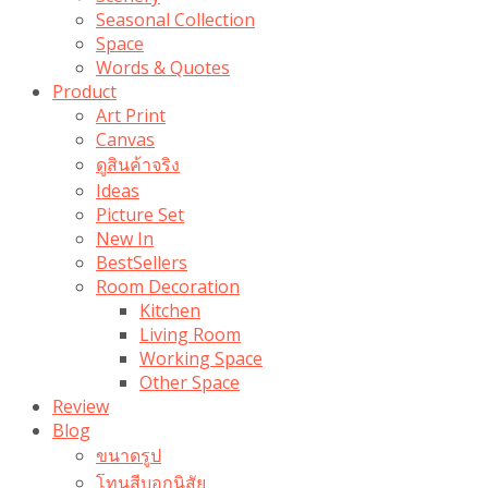
Seasonal Collection
Space
Words & Quotes
Product
Art Print
Canvas
ดูสินค้าจริง
Ideas
Picture Set
New In
BestSellers
Room Decoration
Kitchen
Living Room
Working Space
Other Space
Review
Blog
ขนาดรูป
โทนสีบอกนิสัย