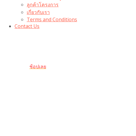
ลูกค้าโครงการ
เกี่ยวกับเรา
Terms and Conditions
Contact Us
รับเลยโค้ดส่วนลด 100 บาท
“100BUYTODAY” ใช้ได้ที่ตระกร้า
ถึง 31 ต.ค นี้
ช้อปเลย