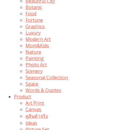
Beautiful City
Botanic
Food
Fortune
Graphics
Luxury
Modern Art
Mom&Kids
Nature
Painting
Photo Art
Scenery
Seasonal Collection
Space
Words & Quotes
Product
Art Print
Canvas
ดูสินค้าจริง
Ideas
Picture Set