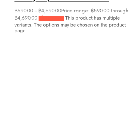
฿
590.00
–
฿
4,690.00
Price range: ฿590.00 through
This product has multiple
฿4,690.00
เลือกรูปแบบ
variants. The options may be chosen on the product
page