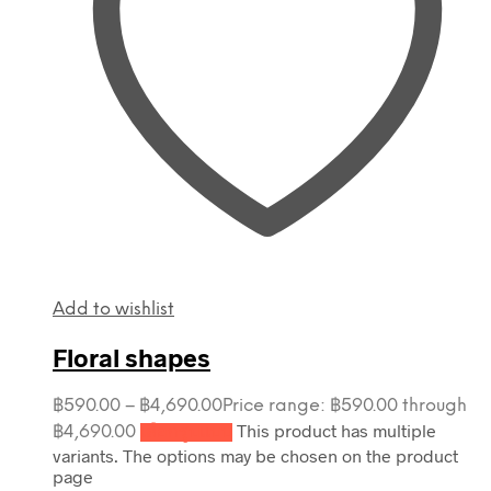
Add to wishlist
Floral shapes
฿
590.00
–
฿
4,690.00
Price range: ฿590.00 through
This product has multiple
฿4,690.00
เลือกรูปแบบ
variants. The options may be chosen on the product
page