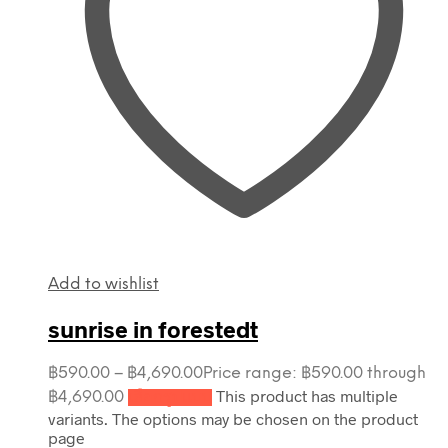
Add to wishlist
sunrise in forestedt
฿
590.00
–
฿
4,690.00
Price range: ฿590.00 through
This product has multiple
฿4,690.00
เลือกรูปแบบ
variants. The options may be chosen on the product
page