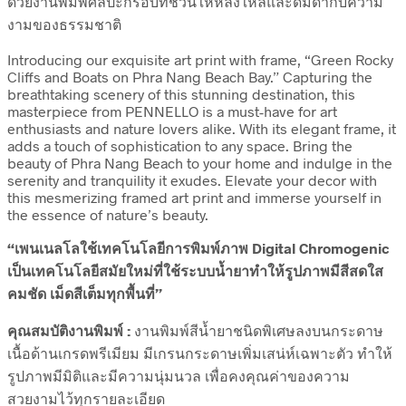
ด้วยงานพิมพ์ศิลปะกรอบที่ชวนให้หลงใหลและดื่มด่ำกับความ
งามของธรรมชาติ
Introducing our exquisite art print with frame, “Green Rocky
Cliffs and Boats on Phra Nang Beach Bay.” Capturing the
breathtaking scenery of this stunning destination, this
masterpiece from PENNELLO is a must-have for art
enthusiasts and nature lovers alike. With its elegant frame, it
adds a touch of sophistication to any space. Bring the
beauty of Phra Nang Beach to your home and indulge in the
serenity and tranquility it exudes. Elevate your decor with
this mesmerizing framed art print and immerse yourself in
the essence of nature’s beauty.
“เพนเนลโลใช้เทคโนโลยีการพิมพ์ภาพ Digital Chromogenic
เป็นเทคโนโลยีสมัยใหม่ที่ใช้ระบบน้ำยาทำให้รูปภาพมีสีสดใส
คมชัด เม็ดสีเต็มทุกพื้นที่”
คุณสมบัติงานพิมพ์ :
งานพิมพ์สีน้ำยาชนิดพิเศษลงบนกระดาษ
เนื้อด้านเกรดพรีเมียม มีเกรนกระดาษเพิ่มเสน่ห์เฉพาะตัว ทำให้
รูปภาพมีมิติและมีความนุ่มนวล เพื่อคงคุณค่าของความ
สวยงามไว้ทุกรายละเอียด