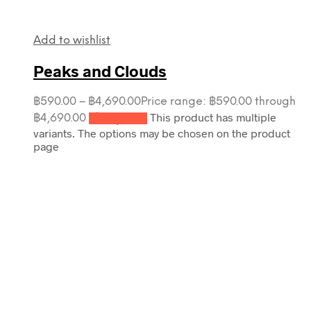
Add to wishlist
Peaks and Clouds
฿
590.00
–
฿
4,690.00
Price range: ฿590.00 through
This product has multiple
฿4,690.00
เลือกรูปแบบ
variants. The options may be chosen on the product
page