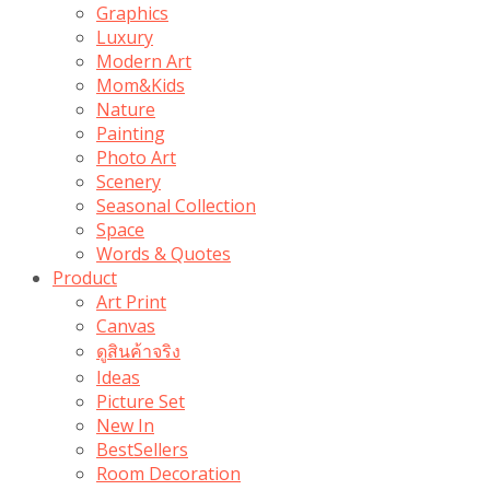
Graphics
Luxury
Modern Art
Mom&Kids
Nature
Painting
Photo Art
Scenery
Seasonal Collection
Space
Words & Quotes
Product
Art Print
Canvas
ดูสินค้าจริง
Ideas
Picture Set
New In
BestSellers
Room Decoration