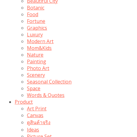
Beautiful City
Botanic
Food
Fortune
Graphics
Luxury
Modern Art
Mom&Kids
Nature
Painting
Photo Art
Scenery
Seasonal Collection
Space
Words & Quotes
Product
Art Print
Canvas
ดูสินค้าจริง
Ideas
Picture Set