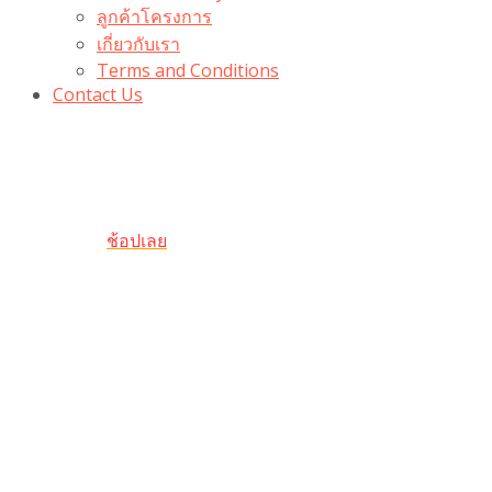
ลูกค้าโครงการ
เกี่ยวกับเรา
Terms and Conditions
Contact Us
รับเลยโค้ดส่วนลด 100 บาท
“100BUYTODAY” ใช้ได้ที่ตระกร้า
ถึง 31 ต.ค นี้
ช้อปเลย