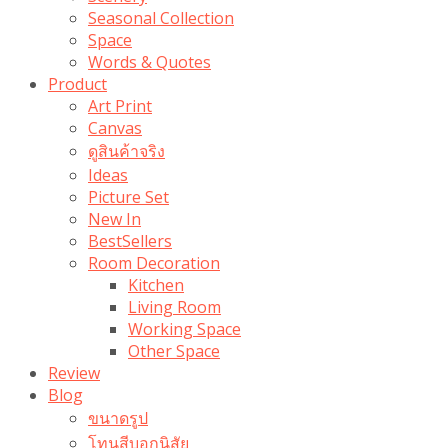
Seasonal Collection
Space
Words & Quotes
Product
Art Print
Canvas
ดูสินค้าจริง
Ideas
Picture Set
New In
BestSellers
Room Decoration
Kitchen
Living Room
Working Space
Other Space
Review
Blog
ขนาดรูป
โทนสีบอกนิสัย