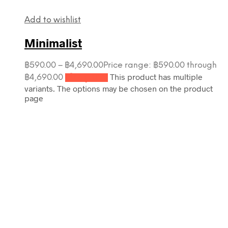
Add to wishlist
Minimalist
฿
590.00
–
฿
4,690.00
Price range: ฿590.00 through
This product has multiple
฿4,690.00
เลือกรูปแบบ
variants. The options may be chosen on the product
page