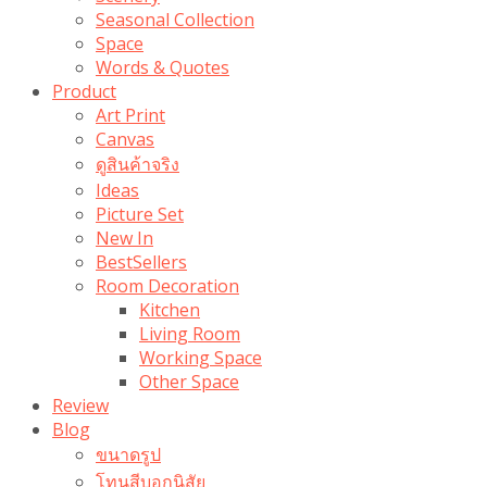
Seasonal Collection
Space
Words & Quotes
Product
Art Print
Canvas
ดูสินค้าจริง
Ideas
Picture Set
New In
BestSellers
Room Decoration
Kitchen
Living Room
Working Space
Other Space
Review
Blog
ขนาดรูป
โทนสีบอกนิสัย