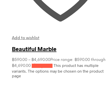
Add to wishlist
Beautiful Marble
฿
590.00
–
฿
4,690.00
Price range: ฿590.00 through
This product has multiple
฿4,690.00
เลือกรูปแบบ
variants. The options may be chosen on the product
page