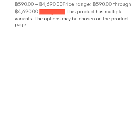
฿
590.00
–
฿
4,690.00
Price range: ฿590.00 through
This product has multiple
฿4,690.00
เลือกรูปแบบ
variants. The options may be chosen on the product
page