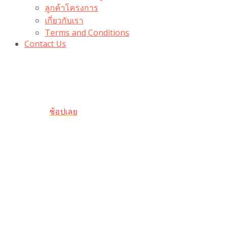
ลูกค้าโครงการ
เกี่ยวกับเรา
Terms and Conditions
Contact Us
รับเลยโค้ดส่วนลด 100 บาท
“100BUYTODAY” ใช้ได้ที่ตระกร้า
ถึง 31 ต.ค นี้
ช้อปเลย