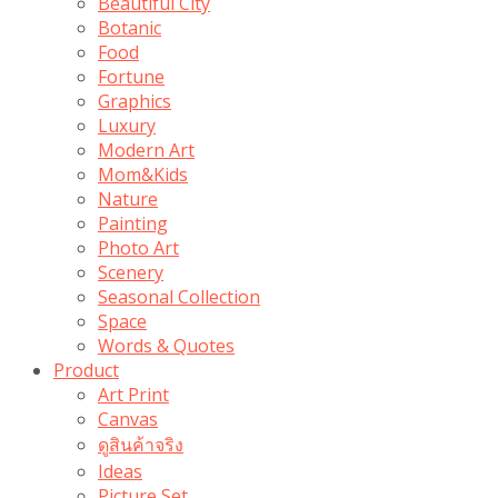
Beautiful City
Botanic
Food
Fortune
Graphics
Luxury
Modern Art
Mom&Kids
Nature
Painting
Photo Art
Scenery
Seasonal Collection
Space
Words & Quotes
Product
Art Print
Canvas
ดูสินค้าจริง
Ideas
Picture Set