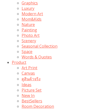
Graphics
Luxury
Modern Art
Mom&Kids
Nature
Painting
Photo Art
Scenery
Seasonal Collection
Space
Words & Quotes
Product
Art Print
Canvas
ดูสินค้าจริง
Ideas
Picture Set
New In
BestSellers
Room Decoration