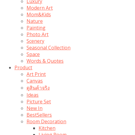
Luxury
Modern Art
Mom&Kids
Nature
Painting
Photo Art
Scenery
Seasonal Collection
Space
Words & Quotes
Product
Art Print
Canvas
ดูสินค้าจริง
Ideas
Picture Set
New In
BestSellers
Room Decoration
Kitchen
Living Room