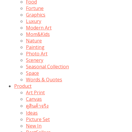
Food
Fortune
Graphics
Luxury
Modern Art
Mom&Kids
Nature
Painting
Photo Art
Scenery
Seasonal Collection
Space
Words & Quotes
Product
Art Print
Canvas
ดูสินค้าจริง
Ideas
Picture Set
New In