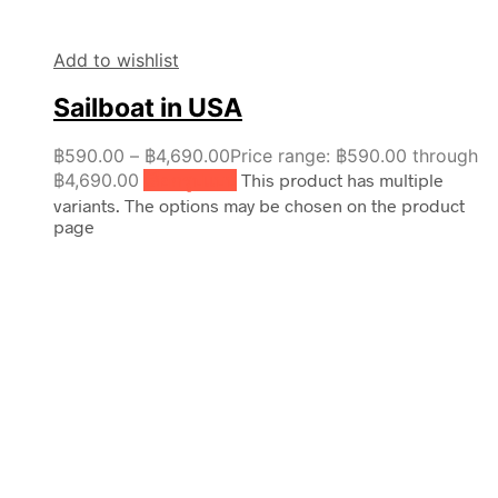
Add to wishlist
Sailboat in USA
฿
590.00
–
฿
4,690.00
Price range: ฿590.00 through
฿4,690.00
เลือกรูปแบบ
This product has multiple
variants. The options may be chosen on the product
page