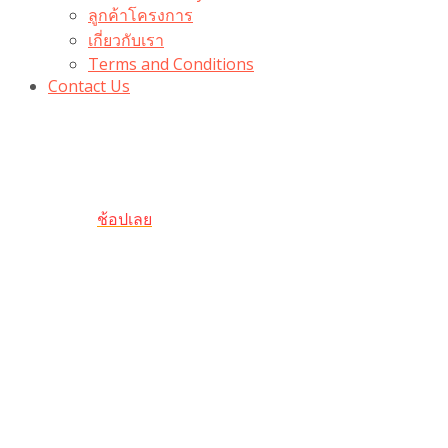
ลูกค้าโครงการ
เกี่ยวกับเรา
Terms and Conditions
Contact Us
รับเลยโค้ดส่วนลด 100 บาท
“100BUYTODAY” ใช้ได้ที่ตระกร้า
ถึง 31 ต.ค นี้
ช้อปเลย