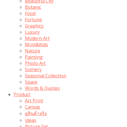
Beautiful City
Botanic
Food
Fortune
Graphics
Luxury
Modern Art
Mom&Kids
Nature
Painting
Photo Art
Scenery
Seasonal Collection
Space
Words & Quotes
Product
Art Print
Canvas
ดูสินค้าจริง
Ideas
Picture Set