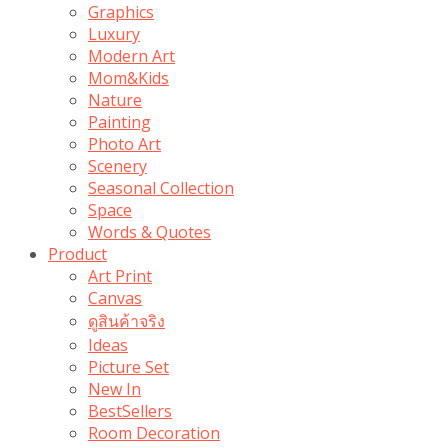
Graphics
Luxury
Modern Art
Mom&Kids
Nature
Painting
Photo Art
Scenery
Seasonal Collection
Space
Words & Quotes
Product
Art Print
Canvas
ดูสินค้าจริง
Ideas
Picture Set
New In
BestSellers
Room Decoration