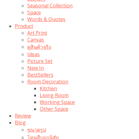
Seasonal Collection
Space
Words & Quotes
Product
Art Print
Canvas
ดูสินค้าจริง
Ideas
Picture Set
New In
BestSellers
Room Decoration
Kitchen
Living Room
Working Space
Other Space
Review
Blog
ขนาดรูป
โทนสีบอกนิสัย