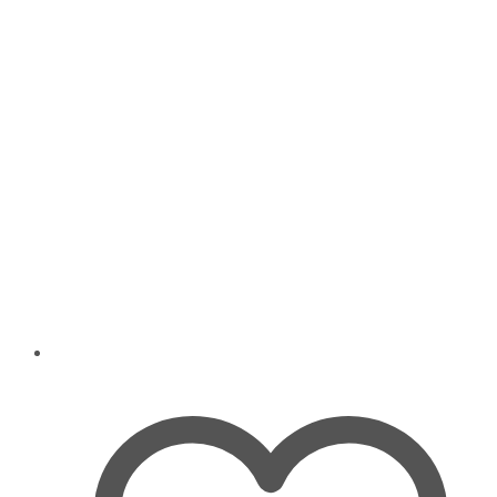
may
be
chosen
on
the
product
page