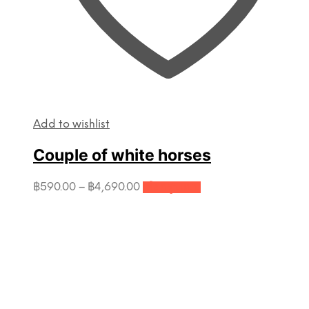
Add to wishlist
Couple of white horses
This
Price
฿
590.00
–
฿
4,690.00
เลือกรูปแบบ
product
range:
has
฿590.00
multiple
through
variants.
฿4,690.00
The
options
may
be
chosen