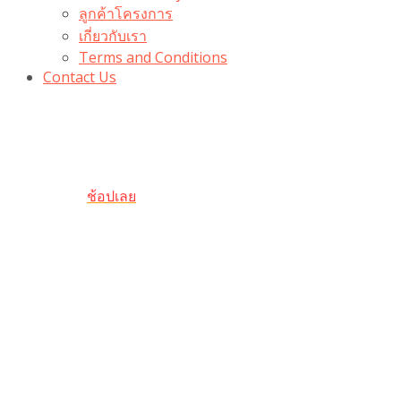
ลูกค้าโครงการ
เกี่ยวกับเรา
Terms and Conditions
Contact Us
รับเลยโค้ดส่วนลด 100 บาท
“100BUYTODAY” ใช้ได้ที่ตระกร้า
ถึง 31 ต.ค นี้
ช้อปเลย