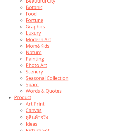
Beautiful City
Botanic
Food
Fortune
Graphics
Luxury
Modern Art
Mom&Kids
Nature
Painting
Photo Art
Scenery
Seasonal Collection
Space
Words & Quotes
Product
Art Print
Canvas
ดูสินค้าจริง
Ideas
Picture Set