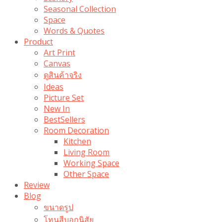
Seasonal Collection
Space
Words & Quotes
Product
Art Print
Canvas
ดูสินค้าจริง
Ideas
Picture Set
New In
BestSellers
Room Decoration
Kitchen
Living Room
Working Space
Other Space
Review
Blog
ขนาดรูป
โทนสีบอกนิสัย