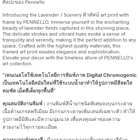
ศิลปะของ Pennello
Introducing the Lavender / Scenery ทิวทัศน์ art print with
frame by PENNELLO. Immerse yourself in the enchanting
beauty of lavender fields captured in this stunning piece.
The delicate strokes and vibrant hues evoke a sense of
tranquility and serenity, making it the perfect addition to any
space. Crafted with the highest quality materials, this
framed art print exudes elegance and sophistication.
Elevate your decor with the timeless allure of PENNELLO’s
art collection.
“เพนเนลโลใช้เทคโนโลยีการพิมพ์ภาพ Digital Chromogenic
เป็นเทคโนโลยีสมัยใหม่ที่ใช้ระบบน้ำยาทำให้รูปภาพมีสีสดใส
คมชัด เม็ดสีเต็มทุกพื้นที่”
คุณสมบัติงานพิมพ์ :
งานพิมพ์สีน้ำยาชนิดพิเศษลงบนกระดาษ
เนื้อด้านเกรดพรีเมียม มีเกรนกระดาษเพิ่มเสน่ห์เฉพาะตัว ทำให้
รูปภาพมีมิติและมีความนุ่มนวล เพื่อคงคุณค่าของความ
สวยงามไว้ทุกรายละเอียด
ความแม่นยำของสี :
มีการควบคุมความเที่ยงตรงของสีด้วย