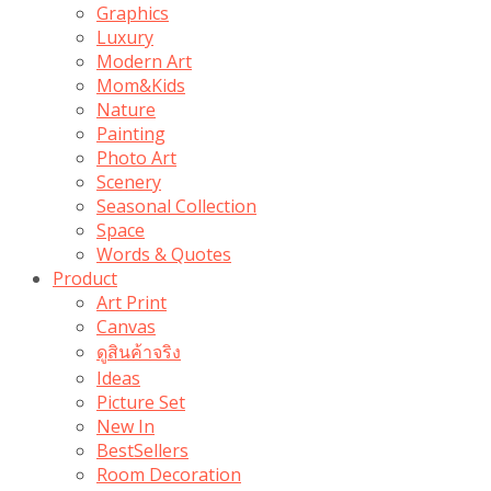
Graphics
Luxury
Modern Art
Mom&Kids
Nature
Painting
Photo Art
Scenery
Seasonal Collection
Space
Words & Quotes
Product
Art Print
Canvas
ดูสินค้าจริง
Ideas
Picture Set
New In
BestSellers
Room Decoration