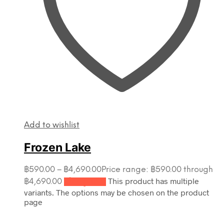
Add to wishlist
Frozen Lake
฿
590.00
–
฿
4,690.00
Price range: ฿590.00 through
This product has multiple
฿4,690.00
เลือกรูปแบบ
variants. The options may be chosen on the product
page