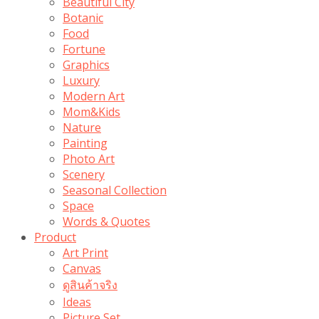
Beautiful City
Botanic
Food
Fortune
Graphics
Luxury
Modern Art
Mom&Kids
Nature
Painting
Photo Art
Scenery
Seasonal Collection
Space
Words & Quotes
Product
Art Print
Canvas
ดูสินค้าจริง
Ideas
Picture Set