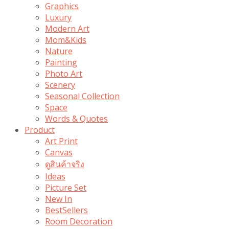
Graphics
Luxury
Modern Art
Mom&Kids
Nature
Painting
Photo Art
Scenery
Seasonal Collection
Space
Words & Quotes
Product
Art Print
Canvas
ดูสินค้าจริง
Ideas
Picture Set
New In
BestSellers
Room Decoration