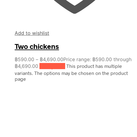
Add to wishlist
Two chickens
฿
590.00
–
฿
4,690.00
Price range: ฿590.00 through
฿4,690.00
เลือกรูปแบบ
This product has multiple
variants. The options may be chosen on the product
page