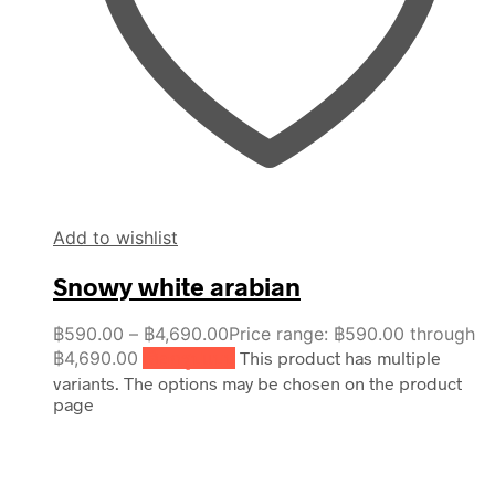
Add to wishlist
Snowy white arabian
฿
590.00
–
฿
4,690.00
Price range: ฿590.00 through
฿4,690.00
เลือกรูปแบบ
This product has multiple
variants. The options may be chosen on the product
page