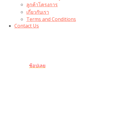
ลูกค้าโครงการ
เกี่ยวกับเรา
Terms and Conditions
Contact Us
รับเลยโค้ดส่วนลด 100 บาท
“100BUYTODAY” ใช้ได้ที่ตระกร้า
ถึง 31 ต.ค นี้
ช้อปเลย