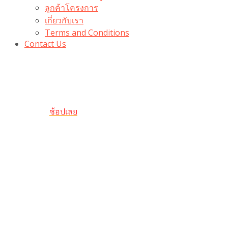
ลูกค้าโครงการ
เกี่ยวกับเรา
Terms and Conditions
Contact Us
รับเลยโค้ดส่วนลด 100 บาท
“100BUYTODAY” ใช้ได้ที่ตระกร้า
ถึง 31 ต.ค นี้
ช้อปเลย