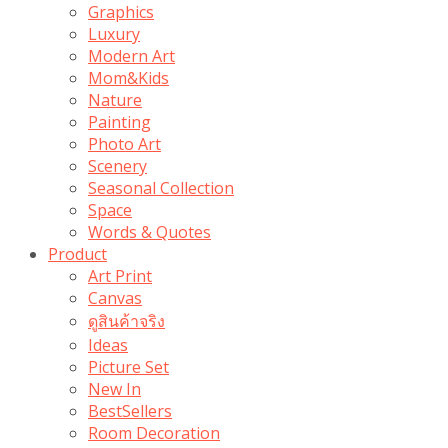
Graphics
Luxury
Modern Art
Mom&Kids
Nature
Painting
Photo Art
Scenery
Seasonal Collection
Space
Words & Quotes
Product
Art Print
Canvas
ดูสินค้าจริง
Ideas
Picture Set
New In
BestSellers
Room Decoration