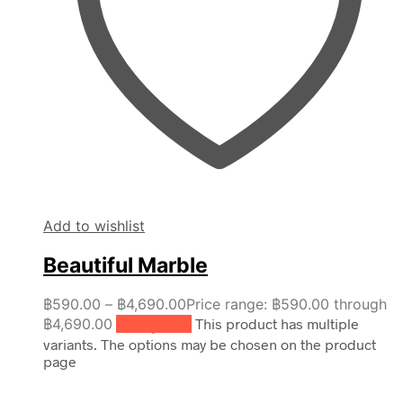
Add to wishlist
Beautiful Marble
฿
590.00
–
฿
4,690.00
Price range: ฿590.00 through
฿4,690.00
เลือกรูปแบบ
This product has multiple
variants. The options may be chosen on the product
page