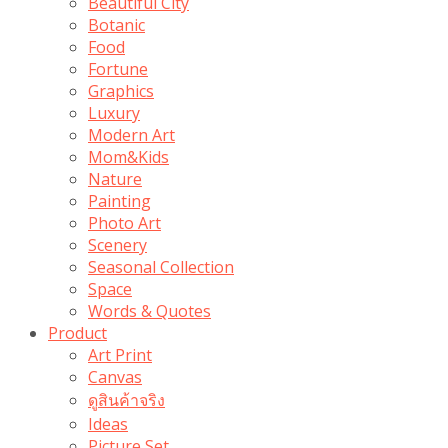
Beautiful City
Botanic
Food
Fortune
Graphics
Luxury
Modern Art
Mom&Kids
Nature
Painting
Photo Art
Scenery
Seasonal Collection
Space
Words & Quotes
Product
Art Print
Canvas
ดูสินค้าจริง
Ideas
Picture Set