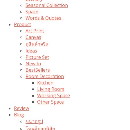
Seasonal Collection
Space
Words & Quotes
Product
Art Print
Canvas
ดูสินค้าจริง
Ideas
Picture Set
New In
BestSellers
Room Decoration
Kitchen
Living Room
Working Space
Other Space
Review
Blog
ขนาดรูป
โทนสีบอกนิสัย