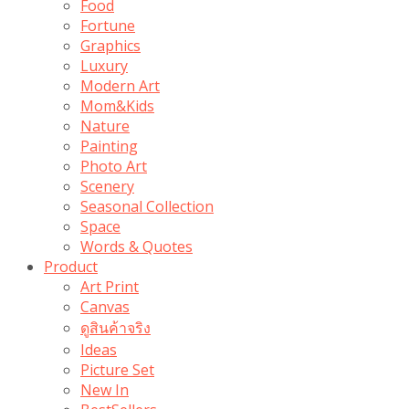
Food
Fortune
Graphics
Luxury
Modern Art
Mom&Kids
Nature
Painting
Photo Art
Scenery
Seasonal Collection
Space
Words & Quotes
Product
Art Print
Canvas
ดูสินค้าจริง
Ideas
Picture Set
New In