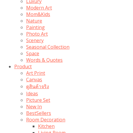
Luxury
Modern Art
Mom&Kids
Nature
Painting
Photo Art
Scenery
Seasonal Collection
Space
Words & Quotes
Product
Art Print
Canvas
ดูสินค้าจริง
Ideas
Picture Set
New In
BestSellers
Room Decoration
Kitchen
Living Room