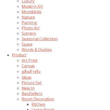
Luxury
Modern Art
Mom&Kids
Nature
Painting
Photo Art
Scenery
Seasonal Collection
Space
Words & Quotes
Product
Art Print
Canvas
ดูสินค้าจริง
Ideas
Picture Set
New In
BestSellers
Room Decoration
Kitchen
Living Room