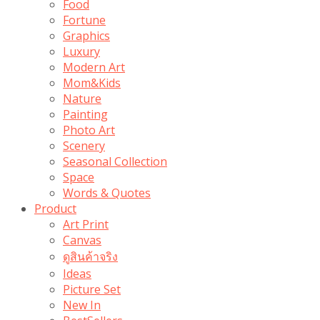
Food
Fortune
Graphics
Luxury
Modern Art
Mom&Kids
Nature
Painting
Photo Art
Scenery
Seasonal Collection
Space
Words & Quotes
Product
Art Print
Canvas
ดูสินค้าจริง
Ideas
Picture Set
New In