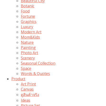
Beautiful City
Botanic
Food
Fortune
Graphics
Luxury
Modern Art
Mom&Kids
Nature
Painting
Photo Art
Scenery
Seasonal Collection
Space
Words & Quotes
Product
Art Print
Canvas
ดูสินค้าจริง
Ideas
Picture Set