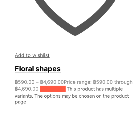
Add to wishlist
Floral shapes
฿
590.00
–
฿
4,690.00
Price range: ฿590.00 through
฿4,690.00
เลือกรูปแบบ
This product has multiple
variants. The options may be chosen on the product
page