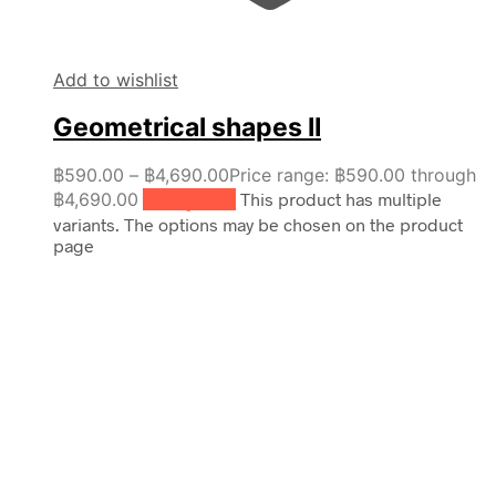
Add to wishlist
Geometrical shapes II
฿
590.00
–
฿
4,690.00
Price range: ฿590.00 through
฿4,690.00
เลือกรูปแบบ
This product has multiple
variants. The options may be chosen on the product
page