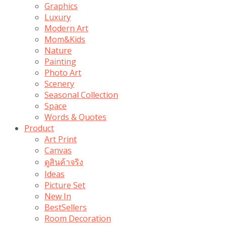
Graphics
Luxury
Modern Art
Mom&Kids
Nature
Painting
Photo Art
Scenery
Seasonal Collection
Space
Words & Quotes
Product
Art Print
Canvas
ดูสินค้าจริง
Ideas
Picture Set
New In
BestSellers
Room Decoration