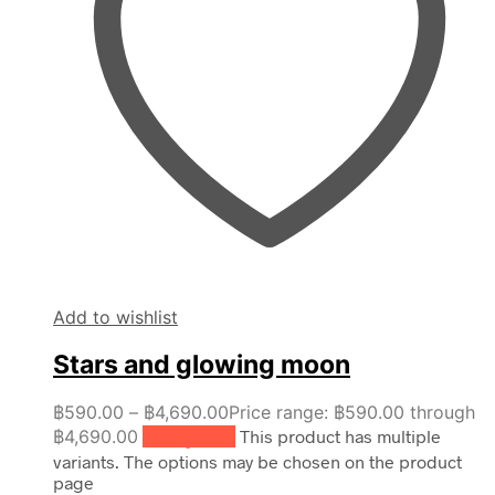
Add to wishlist
Stars and glowing moon
฿
590.00
–
฿
4,690.00
Price range: ฿590.00 through
฿4,690.00
เลือกรูปแบบ
This product has multiple
variants. The options may be chosen on the product
page