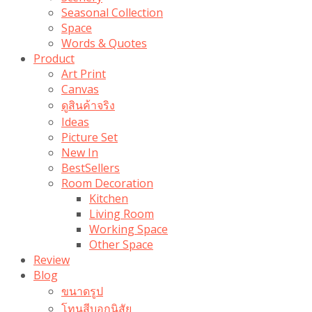
Seasonal Collection
Space
Words & Quotes
Product
Art Print
Canvas
ดูสินค้าจริง
Ideas
Picture Set
New In
BestSellers
Room Decoration
Kitchen
Living Room
Working Space
Other Space
Review
Blog
ขนาดรูป
โทนสีบอกนิสัย