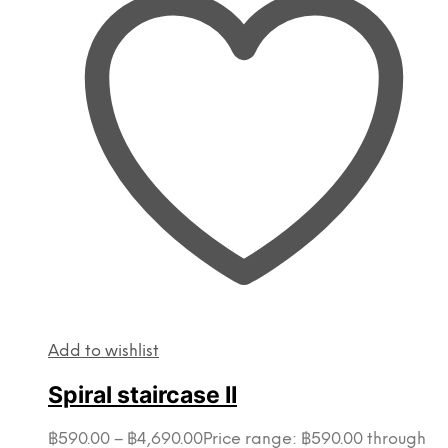
Add to wishlist
Spiral staircase II
฿
590.00
–
฿
4,690.00
Price range: ฿590.00 through