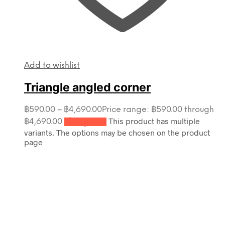
Add to wishlist
Triangle angled corner
฿
590.00
–
฿
4,690.00
Price range: ฿590.00 through
This product has multiple
฿4,690.00
เลือกรูปแบบ
variants. The options may be chosen on the product
page