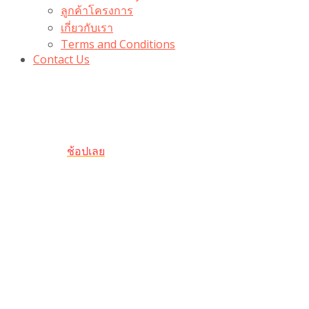
ลูกค้าโครงการ
เกี่ยวกับเรา
Terms and Conditions
Contact Us
รับเลยโค้ดส่วนลด 100 บาท
“100BUYTODAY” ใช้ได้ที่ตระกร้า
ถึง 31 ต.ค นี้
ช้อปเลย