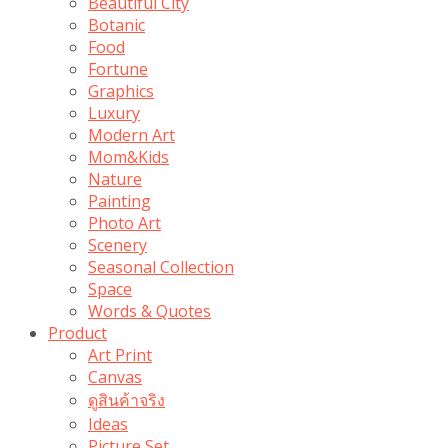
Beautiful City
Botanic
Food
Fortune
Graphics
Luxury
Modern Art
Mom&Kids
Nature
Painting
Photo Art
Scenery
Seasonal Collection
Space
Words & Quotes
Product
Art Print
Canvas
ดูสินค้าจริง
Ideas
Picture Set