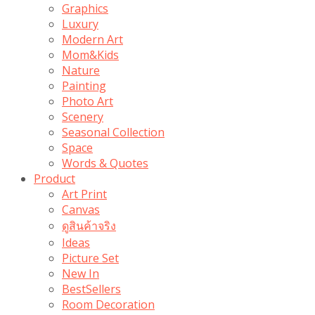
Graphics
Luxury
Modern Art
Mom&Kids
Nature
Painting
Photo Art
Scenery
Seasonal Collection
Space
Words & Quotes
Product
Art Print
Canvas
ดูสินค้าจริง
Ideas
Picture Set
New In
BestSellers
Room Decoration