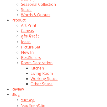
Seasonal Collection
Space
Words & Quotes
Product
Art Print
Canvas
ดูสินค้าจริง
Ideas
Picture Set
New In
BestSellers
Room Decoration
Kitchen
Living Room
Working Space
Other Space
Review
Blog
ขนาดรูป
โทนสีบอกนิสัย