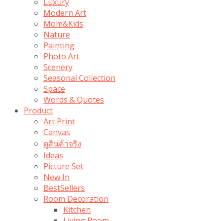
Luxury
Modern Art
Mom&Kids
Nature
Painting
Photo Art
Scenery
Seasonal Collection
Space
Words & Quotes
Product
Art Print
Canvas
ดูสินค้าจริง
Ideas
Picture Set
New In
BestSellers
Room Decoration
Kitchen
Living Room