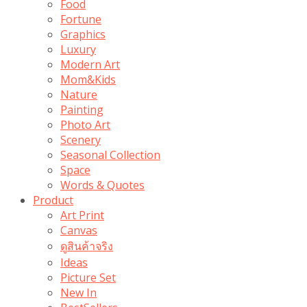
Food
Fortune
Graphics
Luxury
Modern Art
Mom&Kids
Nature
Painting
Photo Art
Scenery
Seasonal Collection
Space
Words & Quotes
Product
Art Print
Canvas
ดูสินค้าจริง
Ideas
Picture Set
New In