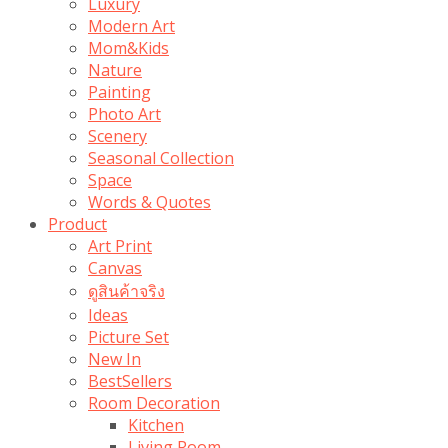
Luxury
Modern Art
Mom&Kids
Nature
Painting
Photo Art
Scenery
Seasonal Collection
Space
Words & Quotes
Product
Art Print
Canvas
ดูสินค้าจริง
Ideas
Picture Set
New In
BestSellers
Room Decoration
Kitchen
Living Room