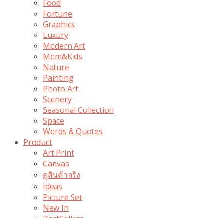
Food
Fortune
Graphics
Luxury
Modern Art
Mom&Kids
Nature
Painting
Photo Art
Scenery
Seasonal Collection
Space
Words & Quotes
Product
Art Print
Canvas
ดูสินค้าจริง
Ideas
Picture Set
New In