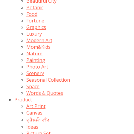
Beautiful City
Botanic
Food
Fortune
Graphics
Luxury
Modern Art
Mom&Kids
Nature
Painting
Photo Art
Scenery
Seasonal Collection
Space
Words & Quotes
Product
Art Print
Canvas
ดูสินค้าจริง
Ideas
Picture Set