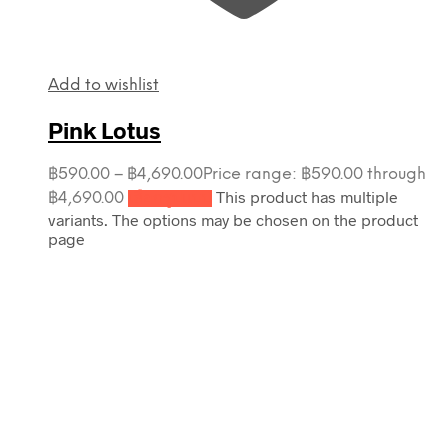
Add to wishlist
Pink Lotus
฿
590.00
–
฿
4,690.00
Price range: ฿590.00 through
This product has multiple
฿4,690.00
เลือกรูปแบบ
variants. The options may be chosen on the product
page