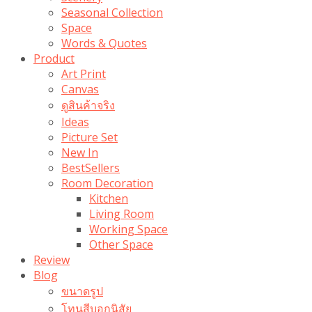
Seasonal Collection
Space
Words & Quotes
Product
Art Print
Canvas
ดูสินค้าจริง
Ideas
Picture Set
New In
BestSellers
Room Decoration
Kitchen
Living Room
Working Space
Other Space
Review
Blog
ขนาดรูป
โทนสีบอกนิสัย