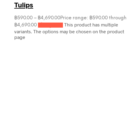
Tulips
฿
590.00
–
฿
4,690.00
Price range: ฿590.00 through
This product has multiple
฿4,690.00
เลือกรูปแบบ
variants. The options may be chosen on the product
page