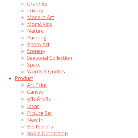
Graphics
Luxury
Modern Art
Mom&Kids
Nature
Painting
Photo Art
Scenery
Seasonal Collection
Space
Words & Quotes
Product
Art Print
Canvas
ดูสินค้าจริง
Ideas
Picture Set
New In
BestSellers
Room Decoration