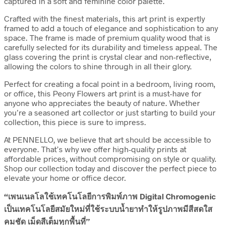
captured in a soft and feminine color palette.
Crafted with the finest materials, this art print is expertly
framed to add a touch of elegance and sophistication to any
space. The frame is made of premium quality wood that is
carefully selected for its durability and timeless appeal. The
glass covering the print is crystal clear and non-reflective,
allowing the colors to shine through in all their glory.
Perfect for creating a focal point in a bedroom, living room,
or office, this Peony Flowers art print is a must-have for
anyone who appreciates the beauty of nature. Whether
you’re a seasoned art collector or just starting to build your
collection, this piece is sure to impress.
At PENNELLO, we believe that art should be accessible to
everyone. That’s why we offer high-quality prints at
affordable prices, without compromising on style or quality.
Shop our collection today and discover the perfect piece to
elevate your home or office decor.
“เพนเนลโลใช้เทคโนโลยีการพิมพ์ภาพ Digital Chromogenic
เป็นเทคโนโลยีสมัยใหม่ที่ใช้ระบบน้ำยาทำให้รูปภาพมีสีสดใส
คมชัด เม็ดสีเต็มทุกพื้นที่”