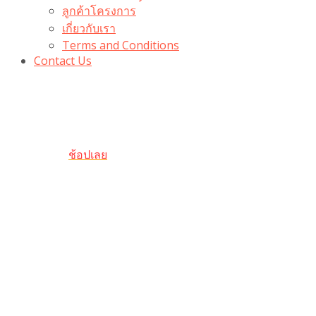
ลูกค้าโครงการ
เกี่ยวกับเรา
Terms and Conditions
Contact Us
รับเลยโค้ดส่วนลด 100 บาท
“100BUYTODAY” ใช้ได้ที่ตระกร้า
ถึง 31 ต.ค นี้
ช้อปเลย