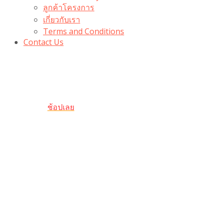
ลูกค้าโครงการ
เกี่ยวกับเรา
Terms and Conditions
Contact Us
รับเลยโค้ดส่วนลด 100 บาท
“100BUYTODAY” ใช้ได้ที่ตระกร้า
ถึง 31 ต.ค นี้
ช้อปเลย