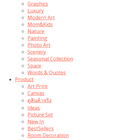
Graphics
Luxury
Modern Art
Mom&Kids
Nature
Painting
Photo Art
Scenery
Seasonal Collection
Space
Words & Quotes
Product
Art Print
Canvas
ดูสินค้าจริง
Ideas
Picture Set
New In
BestSellers
Room Decoration