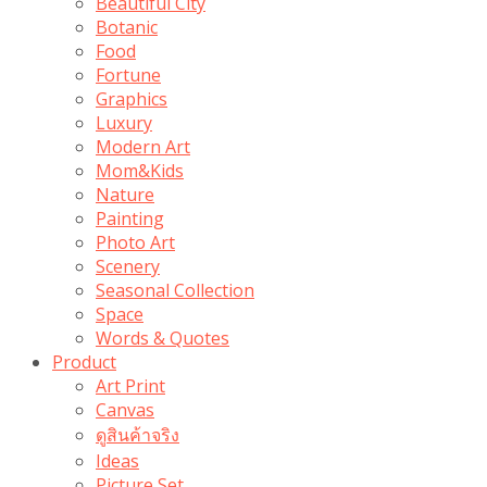
Beautiful City
Botanic
Food
Fortune
Graphics
Luxury
Modern Art
Mom&Kids
Nature
Painting
Photo Art
Scenery
Seasonal Collection
Space
Words & Quotes
Product
Art Print
Canvas
ดูสินค้าจริง
Ideas
Picture Set