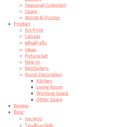
Seasonal Collection
Space
Words & Quotes
Product
Art Print
Canvas
ดูสินค้าจริง
Ideas
Picture Set
New In
BestSellers
Room Decoration
Kitchen
Living Room
Working Space
Other Space
Review
Blog
ขนาดรูป
โทนสีบอกนิสัย