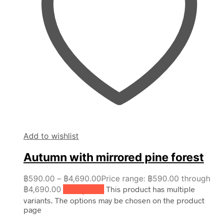
Add to wishlist
Autumn with mirrored pine forest
฿
590.00
–
฿
4,690.00
Price range: ฿590.00 through
฿4,690.00
เลือกรูปแบบ
This product has multiple
variants. The options may be chosen on the product
page