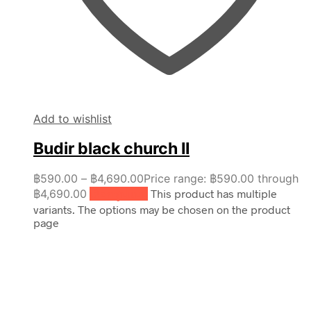
Add to wishlist
Budir black church II
฿
590.00
–
฿
4,690.00
Price range: ฿590.00 through
฿4,690.00
เลือกรูปแบบ
This product has multiple
variants. The options may be chosen on the product
page