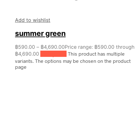
Add to wishlist
summer green
฿
590.00
–
฿
4,690.00
Price range: ฿590.00 through
฿4,690.00
เลือกรูปแบบ
This product has multiple
variants. The options may be chosen on the product
page