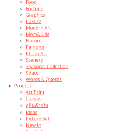
Food
Fortune
Graphics
Luxury
Modern Art
Mom&Kids
Nature
Painting
Photo Art
Scenery
Seasonal Collection
Space
Words & Quotes
Product
Art Print
Canvas
ดูสินค้าจริง
Ideas
Picture Set
New In