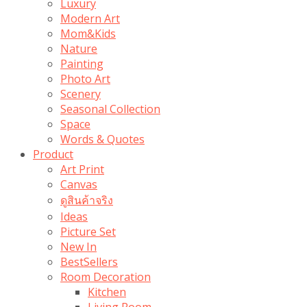
Luxury
Modern Art
Mom&Kids
Nature
Painting
Photo Art
Scenery
Seasonal Collection
Space
Words & Quotes
Product
Art Print
Canvas
ดูสินค้าจริง
Ideas
Picture Set
New In
BestSellers
Room Decoration
Kitchen
Living Room