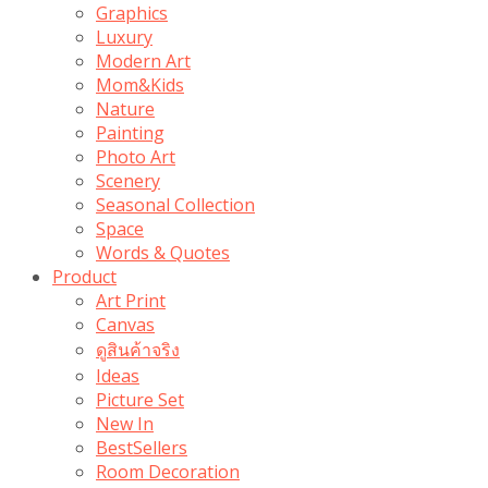
Graphics
Luxury
Modern Art
Mom&Kids
Nature
Painting
Photo Art
Scenery
Seasonal Collection
Space
Words & Quotes
Product
Art Print
Canvas
ดูสินค้าจริง
Ideas
Picture Set
New In
BestSellers
Room Decoration