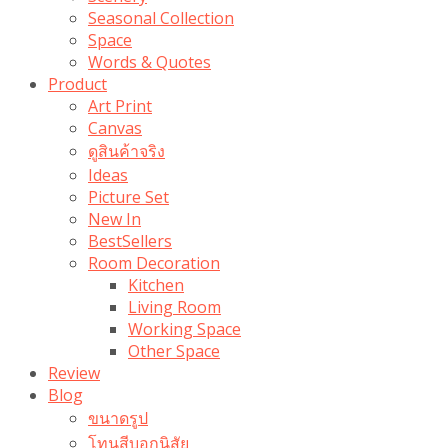
Seasonal Collection
Space
Words & Quotes
Product
Art Print
Canvas
ดูสินค้าจริง
Ideas
Picture Set
New In
BestSellers
Room Decoration
Kitchen
Living Room
Working Space
Other Space
Review
Blog
ขนาดรูป
โทนสีบอกนิสัย