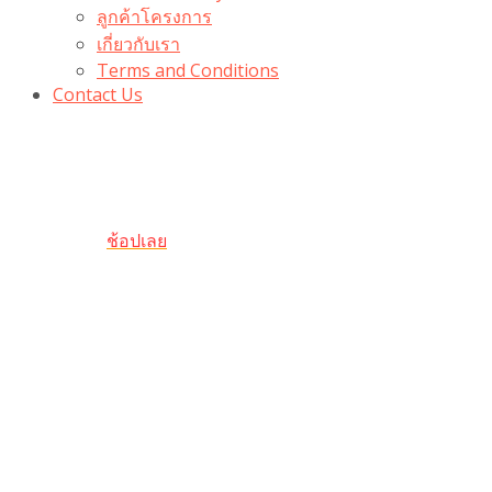
ลูกค้าโครงการ
เกี่ยวกับเรา
Terms and Conditions
Contact Us
รับเลยโค้ดส่วนลด 100 บาท
“100BUYTODAY” ใช้ได้ที่ตระกร้า
ถึง 31 ต.ค นี้
ช้อปเลย