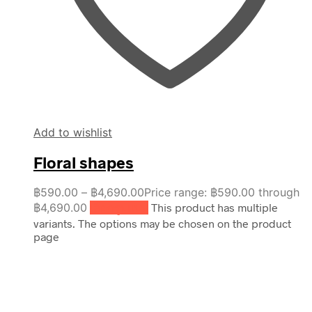
Add to wishlist
Floral shapes
฿
590.00
–
฿
4,690.00
Price range: ฿590.00 through
฿4,690.00
เลือกรูปแบบ
This product has multiple
variants. The options may be chosen on the product
page