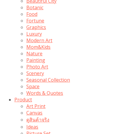
Beautiful City
Botanic
Food
Fortune
Graphics
Luxury
Modern Art
Mom&Kids
Nature
Painting
Photo Art
Scenery
Seasonal Collection
Space
Words & Quotes
Product
Art Print
Canvas
ดูสินค้าจริง
Ideas
Picture Set