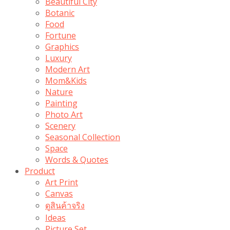
Beautiful City
Botanic
Food
Fortune
Graphics
Luxury
Modern Art
Mom&Kids
Nature
Painting
Photo Art
Scenery
Seasonal Collection
Space
Words & Quotes
Product
Art Print
Canvas
ดูสินค้าจริง
Ideas
Picture Set