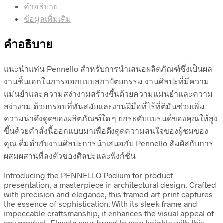
คำอธิบาย
ข้อมูลเพิ่มเติม
คำอธิบาย
แนะนำแท่น Pennello สำหรับการนำเสนอผลิตภัณฑ์ซึ่งเป็นผล
งานชิ้นเอกในการออกแบบสถาปัตยกรรม งานศิลปะที่มีความ
แม่นยำและความสง่างามสร้างขึ้นด้วยความแม่นยำและความ
สง่างาม ด้วยกรอบที่ทันสมัยและงานฝีมือที่ไร้ที่ติมันช่วยเพิ่ม
ความน่าดึงดูดของผลิตภัณฑ์ใด ๆ ยกระดับแบรนด์ของคุณให้สูง
ขึ้นด้วยคำสั่งนี้ออกแบบมาเพื่อดึงดูดความสนใจของผู้ชมของ
คุณ ดื่มด่ำกับงานศิลปะการนำเสนอกับ Pennello สัมผัสกับการ
ผสมผสานที่ลงตัวของศิลปะและฟังก์ชั่น
Introducing the PENNELLO Podium for product
presentation, a masterpiece in architectural design. Crafted
with precision and elegance, this framed art print captures
the essence of sophistication. With its sleek frame and
impeccable craftsmanship, it enhances the visual appeal of
any product. Elevate your brand to new heights with this