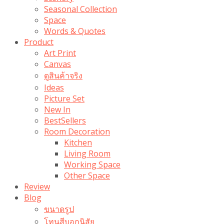
Seasonal Collection
Space
Words & Quotes
Product
Art Print
Canvas
ดูสินค้าจริง
Ideas
Picture Set
New In
BestSellers
Room Decoration
Kitchen
Living Room
Working Space
Other Space
Review
Blog
ขนาดรูป
โทนสีบอกนิสัย