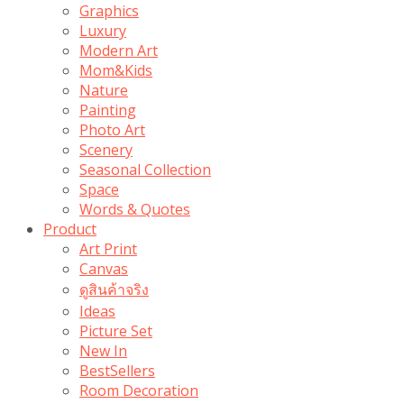
Graphics
Luxury
Modern Art
Mom&Kids
Nature
Painting
Photo Art
Scenery
Seasonal Collection
Space
Words & Quotes
Product
Art Print
Canvas
ดูสินค้าจริง
Ideas
Picture Set
New In
BestSellers
Room Decoration