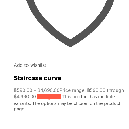
Add to wishlist
Staircase curve
฿
590.00
–
฿
4,690.00
Price range: ฿590.00 through
฿4,690.00
เลือกรูปแบบ
This product has multiple
variants. The options may be chosen on the product
page