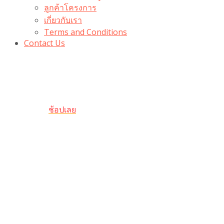
ลูกค้าโครงการ
เกี่ยวกับเรา
Terms and Conditions
Contact Us
รับเลยโค้ดส่วนลด 100 บาท
“100BUYTODAY” ใช้ได้ที่ตระกร้า
ถึง 31 ต.ค นี้
ช้อปเลย