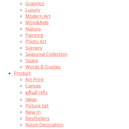
Graphics
Luxury
Modern Art
Mom&Kids
Nature
Painting
Photo Art
Scenery
Seasonal Collection
Space
Words & Quotes
Product
Art Print
Canvas
ดูสินค้าจริง
Ideas
Picture Set
New In
BestSellers
Room Decoration