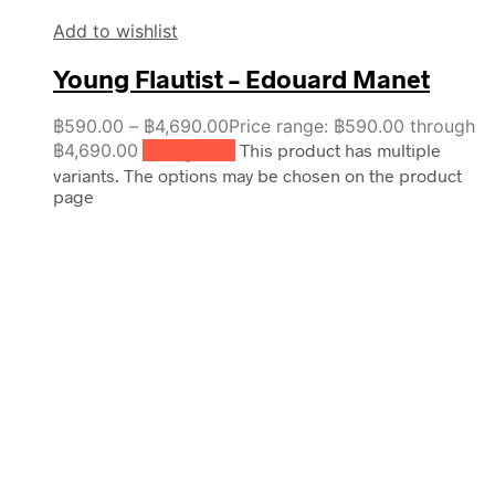
Add to wishlist
Young Flautist – Edouard Manet
฿
590.00
–
฿
4,690.00
Price range: ฿590.00 through
฿4,690.00
เลือกรูปแบบ
This product has multiple
variants. The options may be chosen on the product
page