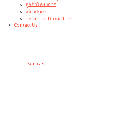
ลูกค้าโครงการ
เกี่ยวกับเรา
Terms and Conditions
Contact Us
รับเลยโค้ดส่วนลด 100 บาท
“100BUYTODAY” ใช้ได้ที่ตระกร้า
ถึง 31 ต.ค นี้
ช้อปเลย