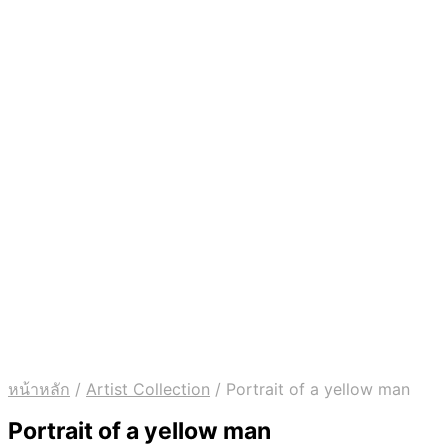
หน้าหลัก
/
Artist Collection
/
Portrait of a yellow man
Portrait of a yellow man