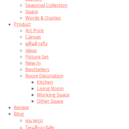
Seasonal Collection
Space
Words & Quotes
Product
Art Print
Canvas
ดูสินค้าจริง
Ideas
Picture Set
New In
BestSellers
Room Decoration
Kitchen
Living Room
Working Space
Other Space
Review
Blog
ขนาดรูป
โทนสีบอกนิสัย