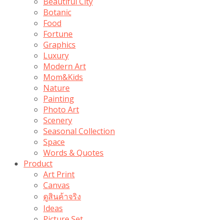
Beautiful City
Botanic
Food
Fortune
Graphics
Luxury
Modern Art
Mom&Kids
Nature
Painting
Photo Art
Scenery
Seasonal Collection
Space
Words & Quotes
Product
Art Print
Canvas
ดูสินค้าจริง
Ideas
Picture Set