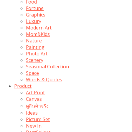
Food
Fortune
Graphics
Luxury
Modern Art
Mom&Kids
Nature
Painting
Photo Art
Scenery
Seasonal Collection
Space
Words & Quotes
Product
Art Print
Canvas
ดูสินค้าจริง
Ideas
Picture Set
New In