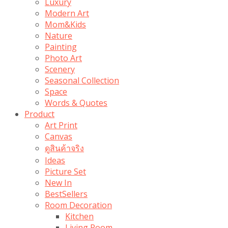
Luxury
Modern Art
Mom&Kids
Nature
Painting
Photo Art
Scenery
Seasonal Collection
Space
Words & Quotes
Product
Art Print
Canvas
ดูสินค้าจริง
Ideas
Picture Set
New In
BestSellers
Room Decoration
Kitchen
Living Room