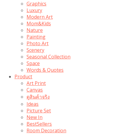
Graphics
Luxury
Modern Art
Mom&Kids
Nature
Painting
Photo Art
Scenery
Seasonal Collection
Space
Words & Quotes
Product
Art Print
Canvas
ดูสินค้าจริง
Ideas
Picture Set
New In
BestSellers
Room Decoration