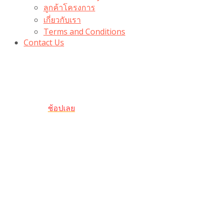
ลูกค้าโครงการ
เกี่ยวกับเรา
Terms and Conditions
Contact Us
รับเลยโค้ดส่วนลด 100 บาท
“100BUYTODAY” ใช้ได้ที่ตระกร้า
ถึง 31 ต.ค นี้
ช้อปเลย