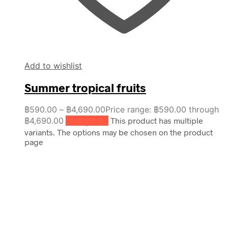
Add to wishlist
Summer tropical fruits
฿
590.00
–
฿
4,690.00
Price range: ฿590.00 through
฿4,690.00
เลือกรูปแบบ
This product has multiple
variants. The options may be chosen on the product
page