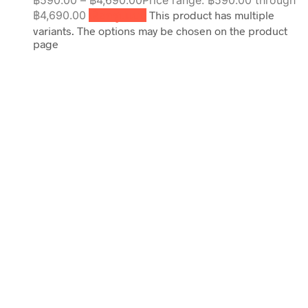
฿
590.00
–
฿
4,690.00
Price range: ฿590.00 through
฿4,690.00
เลือกรูปแบบ
This product has multiple
variants. The options may be chosen on the product
page