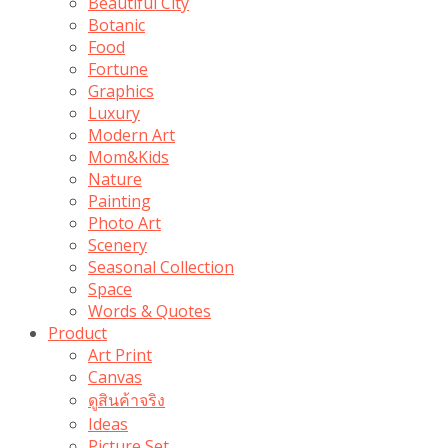
Beautiful City
Botanic
Food
Fortune
Graphics
Luxury
Modern Art
Mom&Kids
Nature
Painting
Photo Art
Scenery
Seasonal Collection
Space
Words & Quotes
Product
Art Print
Canvas
ดูสินค้าจริง
Ideas
Picture Set