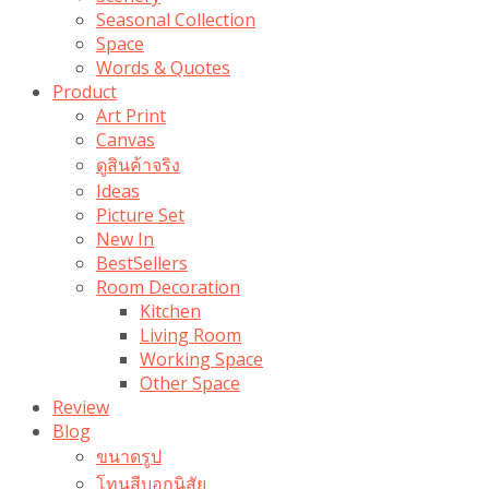
Seasonal Collection
Space
Words & Quotes
Product
Art Print
Canvas
ดูสินค้าจริง
Ideas
Picture Set
New In
BestSellers
Room Decoration
Kitchen
Living Room
Working Space
Other Space
Review
Blog
ขนาดรูป
โทนสีบอกนิสัย