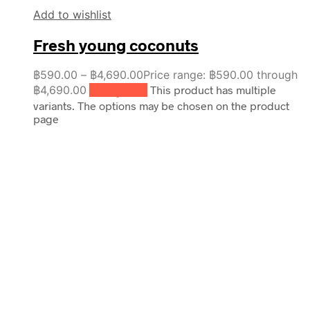
Add to wishlist
Fresh young coconuts
฿
590.00
–
฿
4,690.00
Price range: ฿590.00 through
฿4,690.00
เลือกรูปแบบ
This product has multiple
variants. The options may be chosen on the product
page