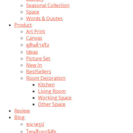
Seasonal Collection
Space
Words & Quotes
Product
Art Print
Canvas
ดูสินค้าจริง
Ideas
Picture Set
New In
BestSellers
Room Decoration
Kitchen
Living Room
Working Space
Other Space
Review
Blog
ขนาดรูป
โทนสีบอกนิสัย