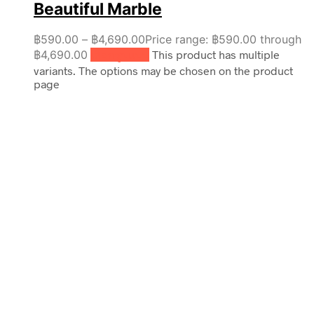
Beautiful Marble
฿
590.00
–
฿
4,690.00
Price range: ฿590.00 through
฿4,690.00
เลือกรูปแบบ
This product has multiple
variants. The options may be chosen on the product
page