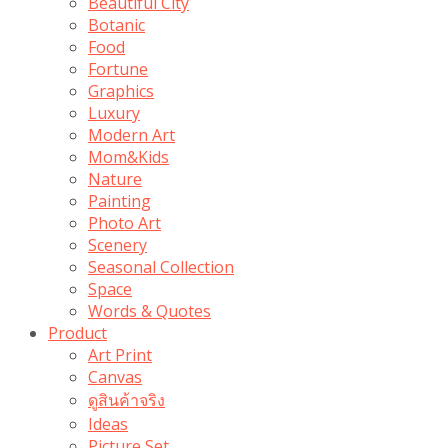
Beautiful City
Botanic
Food
Fortune
Graphics
Luxury
Modern Art
Mom&Kids
Nature
Painting
Photo Art
Scenery
Seasonal Collection
Space
Words & Quotes
Product
Art Print
Canvas
ดูสินค้าจริง
Ideas
Picture Set