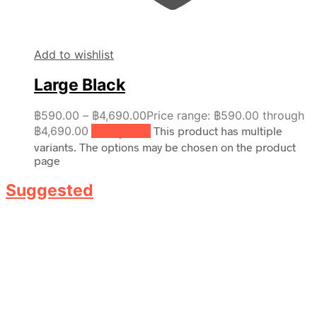
Add to wishlist
Large Black
฿
590.00
–
฿
4,690.00
Price range: ฿590.00 through
฿4,690.00
เลือกรูปแบบ
This product has multiple
variants. The options may be chosen on the product
page
Suggested