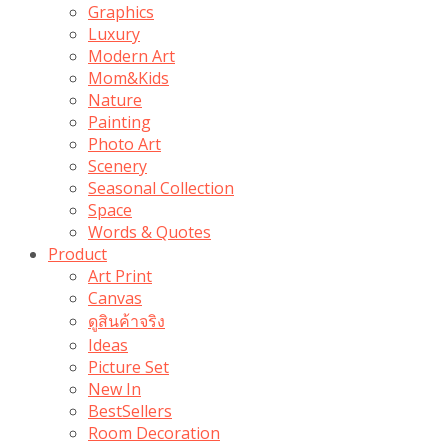
Graphics
Luxury
Modern Art
Mom&Kids
Nature
Painting
Photo Art
Scenery
Seasonal Collection
Space
Words & Quotes
Product
Art Print
Canvas
ดูสินค้าจริง
Ideas
Picture Set
New In
BestSellers
Room Decoration