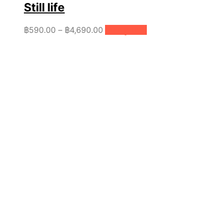
Still life
Price
This
฿
590.00
–
฿
4,690.00
เลือกรูปแบบ
product
range:
has
฿590.00
multiple
through
variants.
฿4,690.00
The
options
may
be
chosen
on
the
product
page