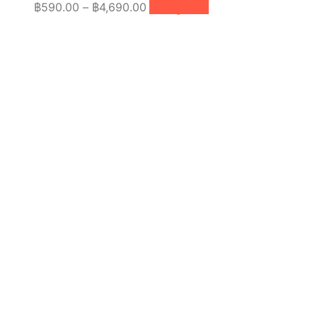
Price
This
฿
590.00
–
฿
4,690.00
เลือกรูปแบบ
product
range:
has
฿590.00
multiple
through
variants.
฿4,690.00
The
options
may
be
chosen
on
the
product
page