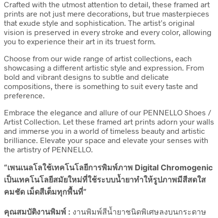
Crafted with the utmost attention to detail, these framed art
prints are not just mere decorations, but true masterpieces
that exude style and sophistication. The artist’s original
vision is preserved in every stroke and every color, allowing
you to experience their art in its truest form.
Choose from our wide range of artist collections, each
showcasing a different artistic style and expression. From
bold and vibrant designs to subtle and delicate
compositions, there is something to suit every taste and
preference.
Embrace the elegance and allure of our PENNELLO Shoes /
Artist Collection. Let these framed art prints adorn your walls
and immerse you in a world of timeless beauty and artistic
brilliance. Elevate your space and elevate your senses with
the artistry of PENNELLO.
“เพนเนลโลใช้เทคโนโลยีการพิมพ์ภาพ Digital Chromogenic
เป็นเทคโนโลยีสมัยใหม่ที่ใช้ระบบน้ำยาทำให้รูปภาพมีสีสดใส
คมชัด เม็ดสีเต็มทุกพื้นที่”
คุณสมบัติงานพิมพ์ :
งานพิมพ์สีน้ำยาชนิดพิเศษลงบนกระดาษ