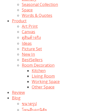
Seasonal Collection
Space
Words & Quotes
Product
Art Print
Canvas
ดูสินค้าจริง
Ideas
Picture Set
New In
BestSellers
Room Decoration
Kitchen
Living Room
Working Space
Other Space
Review
Blog
ขนาดรูป
โทนสีบอกนิสัย