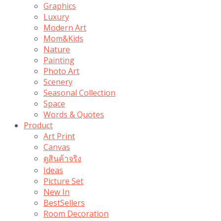
Graphics
Luxury
Modern Art
Mom&Kids
Nature
Painting
Photo Art
Scenery
Seasonal Collection
Space
Words & Quotes
Product
Art Print
Canvas
ดูสินค้าจริง
Ideas
Picture Set
New In
BestSellers
Room Decoration