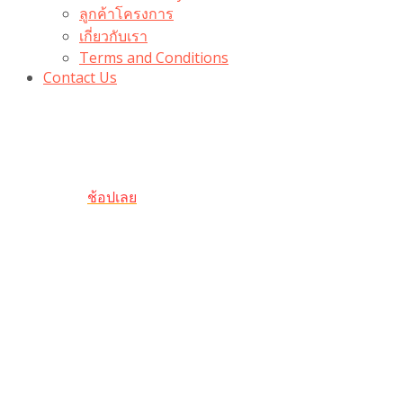
ลูกค้าโครงการ
เกี่ยวกับเรา
Terms and Conditions
Contact Us
รับเลยโค้ดส่วนลด 100 บาท
“100BUYTODAY” ใช้ได้ที่ตระกร้า
ถึง 31 ต.ค นี้
ช้อปเลย