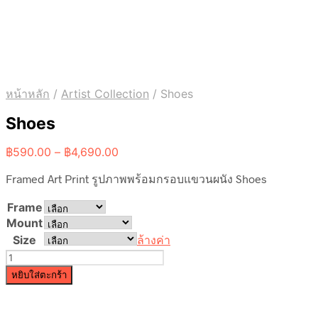
หน้าหลัก
/
Artist Collection
/
Shoes
Shoes
Price
฿
590.00
–
฿
4,690.00
range:
Framed Art Print รูปภาพพร้อมกรอบแขวนผนัง Shoes
฿590.00
through
Frame
฿4,690.00
Mount
Size
ล้างค่า
จำนวน
Shoes
หยิบใส่ตะกร้า
ชิ้น