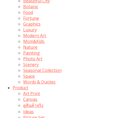
Beautiful City
Botanic
Food
Fortune
Graphics
Luxury
Modern Art
Mom&Kids
Nature
Painting
Photo Art
Scenery
Seasonal Collection
Space
Words & Quotes
Product
Art Print
Canvas
ดูสินค้าจริง
Ideas
Picture Set