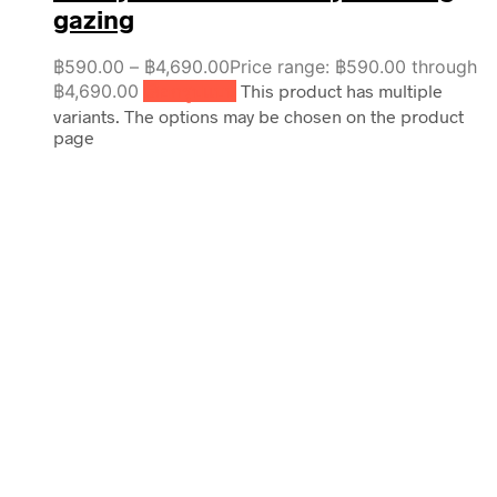
gazing
฿
590.00
–
฿
4,690.00
Price range: ฿590.00 through
฿4,690.00
เลือกรูปแบบ
This product has multiple
variants. The options may be chosen on the product
page