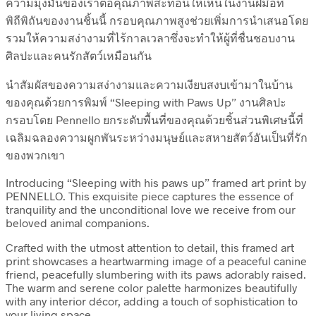
ความมุ่งมั่นของเราต่อคุณภาพสะท้อนให้เห็นในงานฝีมือที่
พิถีพิถันของงานชิ้นนี้ กรอบคุณภาพสูงช่วยเพิ่มการนำเสนอโดย
รวมให้ความสง่างามที่ไร้กาลเวลาซึ่งจะทำให้ผู้ที่ชื่นชอบงาน
ศิลปะและคนรักสัตว์เหมือนกัน
นำสัมผัสของความสง่างามและความเงียบสงบเข้ามาในบ้าน
ของคุณด้วยการพิมพ์ “Sleeping with Paws Up” งานศิลปะ
กรอบโดย Pennello ยกระดับพื้นที่ของคุณด้วยชิ้นส่วนพิเศษนี้ที่
เฉลิมฉลองความผูกพันระหว่างมนุษย์และสหายสัตว์อันเป็นที่รัก
ของพวกเขา
Introducing “Sleeping with his paws up” framed art print by
PENNELLO. This exquisite piece captures the essence of
tranquility and the unconditional love we receive from our
beloved animal companions.
Crafted with the utmost attention to detail, this framed art
print showcases a heartwarming image of a peaceful canine
friend, peacefully slumbering with its paws adorably raised.
The warm and serene color palette harmonizes beautifully
with any interior décor, adding a touch of sophistication to
your living space.