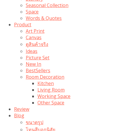
Seasonal Collection
Space
Words & Quotes
Product
Art Print
Canvas
ดูสินค้าจริง
Ideas
Picture Set
New In
BestSellers
Room Decoration
Kitchen
Living Room
Working Space
Other Space
Review
Blog
ขนาดรูป
โทนสีบอกนิสัย