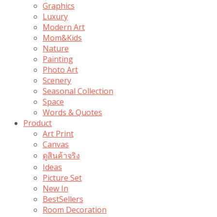
Graphics
Luxury
Modern Art
Mom&Kids
Nature
Painting
Photo Art
Scenery
Seasonal Collection
Space
Words & Quotes
Product
Art Print
Canvas
ดูสินค้าจริง
Ideas
Picture Set
New In
BestSellers
Room Decoration