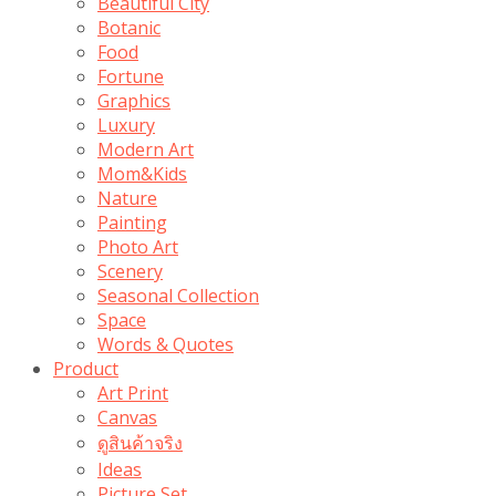
Beautiful City
Botanic
Food
Fortune
Graphics
Luxury
Modern Art
Mom&Kids
Nature
Painting
Photo Art
Scenery
Seasonal Collection
Space
Words & Quotes
Product
Art Print
Canvas
ดูสินค้าจริง
Ideas
Picture Set