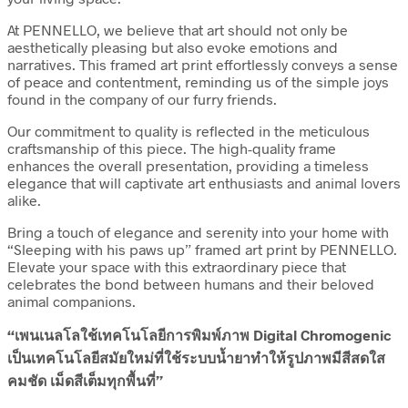
At PENNELLO, we believe that art should not only be
aesthetically pleasing but also evoke emotions and
narratives. This framed art print effortlessly conveys a sense
of peace and contentment, reminding us of the simple joys
found in the company of our furry friends.
Our commitment to quality is reflected in the meticulous
craftsmanship of this piece. The high-quality frame
enhances the overall presentation, providing a timeless
elegance that will captivate art enthusiasts and animal lovers
alike.
Bring a touch of elegance and serenity into your home with
“Sleeping with his paws up” framed art print by PENNELLO.
Elevate your space with this extraordinary piece that
celebrates the bond between humans and their beloved
animal companions.
“เพนเนลโลใช้เทคโนโลยีการพิมพ์ภาพ Digital Chromogenic
เป็นเทคโนโลยีสมัยใหม่ที่ใช้ระบบน้ำยาทำให้รูปภาพมีสีสดใส
คมชัด เม็ดสีเต็มทุกพื้นที่”