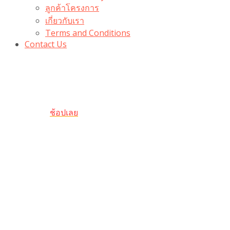
ลูกค้าโครงการ
เกี่ยวกับเรา
Terms and Conditions
Contact Us
รับเลยโค้ดส่วนลด 100 บาท
“100BUYTODAY” ใช้ได้ที่ตระกร้า
ถึง 31 ต.ค นี้
ช้อปเลย