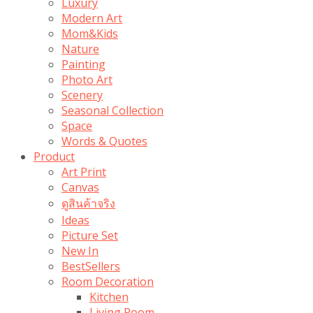
Luxury
Modern Art
Mom&Kids
Nature
Painting
Photo Art
Scenery
Seasonal Collection
Space
Words & Quotes
Product
Art Print
Canvas
ดูสินค้าจริง
Ideas
Picture Set
New In
BestSellers
Room Decoration
Kitchen
Living Room