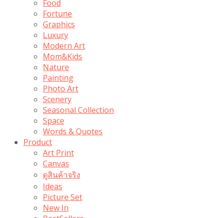
Food
Fortune
Graphics
Luxury
Modern Art
Mom&Kids
Nature
Painting
Photo Art
Scenery
Seasonal Collection
Space
Words & Quotes
Product
Art Print
Canvas
ดูสินค้าจริง
Ideas
Picture Set
New In