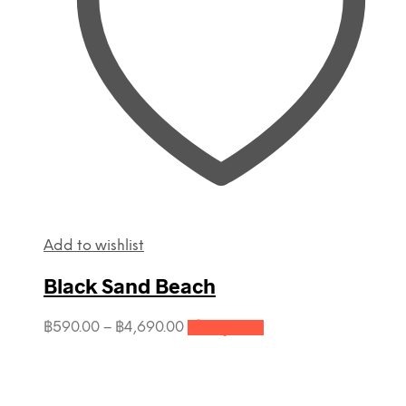
Add to wishlist
Black Sand Beach
This
Price
฿
590.00
–
฿
4,690.00
เลือกรูปแบบ
product
range:
has
฿590.00
multiple
through
variants.
฿4,690.00