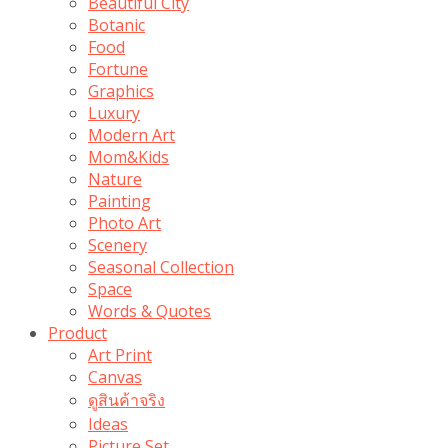
Beautiful City
Botanic
Food
Fortune
Graphics
Luxury
Modern Art
Mom&Kids
Nature
Painting
Photo Art
Scenery
Seasonal Collection
Space
Words & Quotes
Product
Art Print
Canvas
ดูสินค้าจริง
Ideas
Picture Set