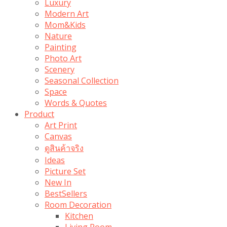
Luxury
Modern Art
Mom&Kids
Nature
Painting
Photo Art
Scenery
Seasonal Collection
Space
Words & Quotes
Product
Art Print
Canvas
ดูสินค้าจริง
Ideas
Picture Set
New In
BestSellers
Room Decoration
Kitchen
Living Room