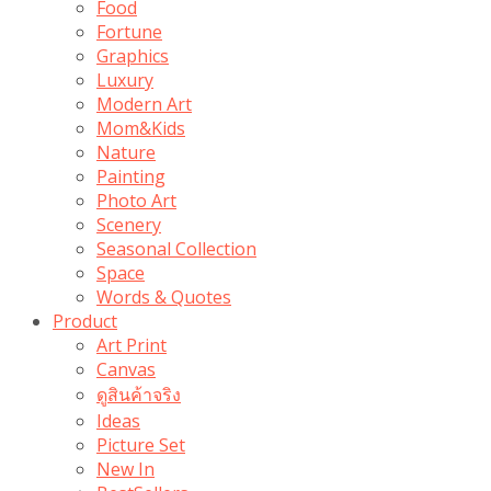
Food
Fortune
Graphics
Luxury
Modern Art
Mom&Kids
Nature
Painting
Photo Art
Scenery
Seasonal Collection
Space
Words & Quotes
Product
Art Print
Canvas
ดูสินค้าจริง
Ideas
Picture Set
New In