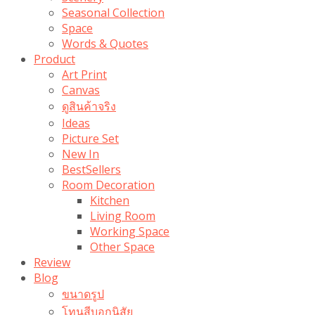
Seasonal Collection
Space
Words & Quotes
Product
Art Print
Canvas
ดูสินค้าจริง
Ideas
Picture Set
New In
BestSellers
Room Decoration
Kitchen
Living Room
Working Space
Other Space
Review
Blog
ขนาดรูป
โทนสีบอกนิสัย