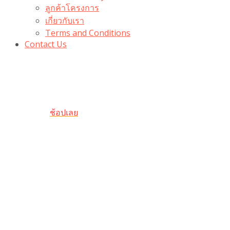
ลูกค้าโครงการ
เกี่ยวกับเรา
Terms and Conditions
Contact Us
รับเลยโค้ดส่วนลด 100 บาท
“100BUYTODAY” ใช้ได้ที่ตระกร้า
ถึง 31 ต.ค นี้
ช้อปเลย