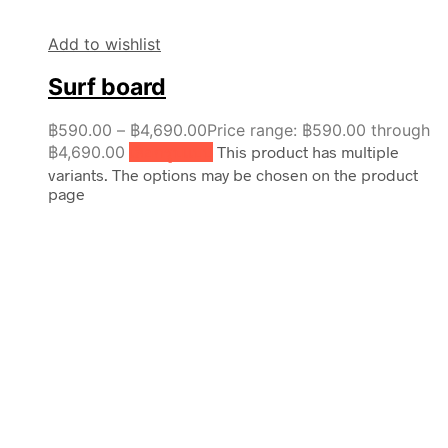
Add to wishlist
Surf board
฿
590.00
–
฿
4,690.00
Price range: ฿590.00 through
฿4,690.00
เลือกรูปแบบ
This product has multiple
variants. The options may be chosen on the product
page