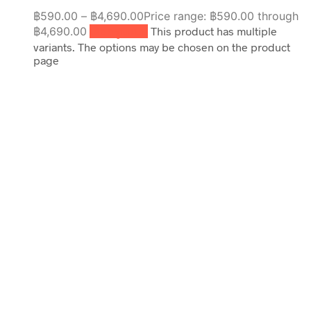
฿
590.00
–
฿
4,690.00
Price range: ฿590.00 through
฿4,690.00
เลือกรูปแบบ
This product has multiple
variants. The options may be chosen on the product
page