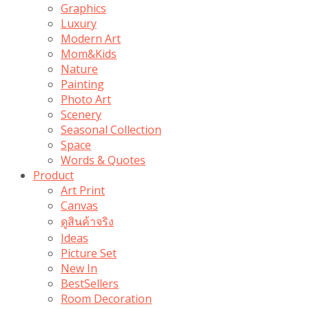
Graphics
Luxury
Modern Art
Mom&Kids
Nature
Painting
Photo Art
Scenery
Seasonal Collection
Space
Words & Quotes
Product
Art Print
Canvas
ดูสินค้าจริง
Ideas
Picture Set
New In
BestSellers
Room Decoration