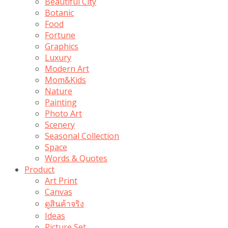
Beautiful City
Botanic
Food
Fortune
Graphics
Luxury
Modern Art
Mom&Kids
Nature
Painting
Photo Art
Scenery
Seasonal Collection
Space
Words & Quotes
Product
Art Print
Canvas
ดูสินค้าจริง
Ideas
Picture Set