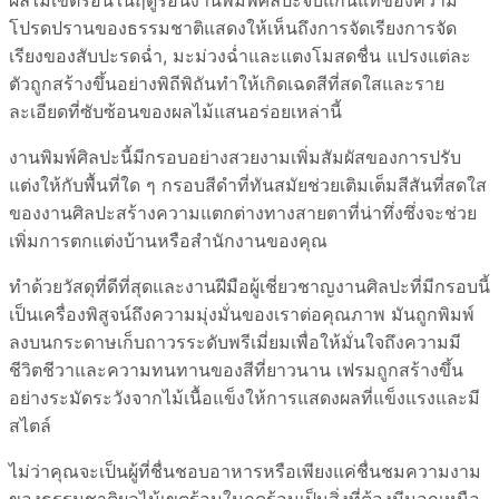
ผลไม้เขตร้อนในฤดูร้อนงานพิมพ์ศิลปะจับแก่นแท้ของความ
โปรดปรานของธรรมชาติแสดงให้เห็นถึงการจัดเรียงการจัด
เรียงของสับปะรดฉ่ำ, มะม่วงฉ่ำและแตงโมสดชื่น แปรงแต่ละ
ตัวถูกสร้างขึ้นอย่างพิถีพิถันทำให้เกิดเฉดสีที่สดใสและราย
ละเอียดที่ซับซ้อนของผลไม้แสนอร่อยเหล่านี้
งานพิมพ์ศิลปะนี้มีกรอบอย่างสวยงามเพิ่มสัมผัสของการปรับ
แต่งให้กับพื้นที่ใด ๆ กรอบสีดำที่ทันสมัยช่วยเติมเต็มสีสันที่สดใส
ของงานศิลปะสร้างความแตกต่างทางสายตาที่น่าทึ่งซึ่งจะช่วย
เพิ่มการตกแต่งบ้านหรือสำนักงานของคุณ
ทำด้วยวัสดุที่ดีที่สุดและงานฝีมือผู้เชี่ยวชาญงานศิลปะที่มีกรอบนี้
เป็นเครื่องพิสูจน์ถึงความมุ่งมั่นของเราต่อคุณภาพ มันถูกพิมพ์
ลงบนกระดาษเก็บถาวรระดับพรีเมี่ยมเพื่อให้มั่นใจถึงความมี
ชีวิตชีวาและความทนทานของสีที่ยาวนาน เฟรมถูกสร้างขึ้น
อย่างระมัดระวังจากไม้เนื้อแข็งให้การแสดงผลที่แข็งแรงและมี
สไตล์
ไม่ว่าคุณจะเป็นผู้ที่ชื่นชอบอาหารหรือเพียงแค่ชื่นชมความงาม