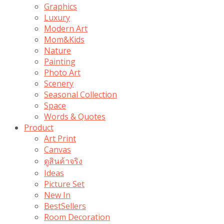
Graphics
Luxury
Modern Art
Mom&Kids
Nature
Painting
Photo Art
Scenery
Seasonal Collection
Space
Words & Quotes
Product
Art Print
Canvas
ดูสินค้าจริง
Ideas
Picture Set
New In
BestSellers
Room Decoration