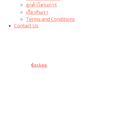
ลูกค้าโครงการ
เกี่ยวกับเรา
Terms and Conditions
Contact Us
รับเลยโค้ดส่วนลด 100 บาท
“100BUYTODAY” ใช้ได้ที่ตระกร้า
ถึง 31 ต.ค นี้
ช้อปเลย