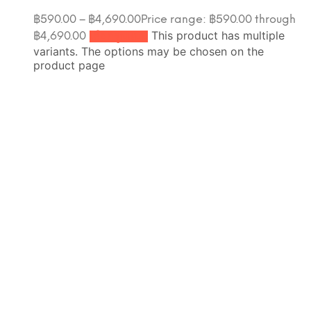
฿
590.00
–
฿
4,690.00
Price range: ฿590.00 through
This product has multiple
฿4,690.00
เลือกรูปแบบ
variants. The options may be chosen on the
product page