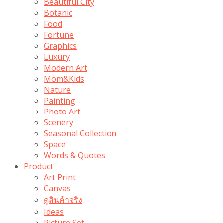
Beautiful City
Botanic
Food
Fortune
Graphics
Luxury
Modern Art
Mom&Kids
Nature
Painting
Photo Art
Scenery
Seasonal Collection
Space
Words & Quotes
Product
Art Print
Canvas
ดูสินค้าจริง
Ideas
Picture Set