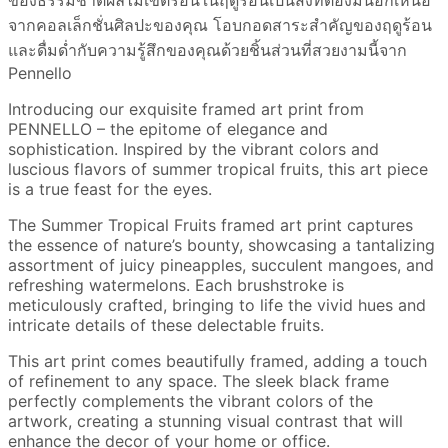
ของธรรมชาติผลไม้เขตร้อนในฤดูร้อนเป็นสิ่งที่ต้องมีนอกเหนือ
จากคอลเล็กชั่นศิลปะของคุณ โอบกอดสาระสำคัญของฤดูร้อน
และดื่มด่ำกับความรู้สึกของคุณด้วยชิ้นส่วนที่สวยงามนี้จาก
Pennello
Introducing our exquisite framed art print from
PENNELLO – the epitome of elegance and
sophistication. Inspired by the vibrant colors and
luscious flavors of summer tropical fruits, this art piece
is a true feast for the eyes.
The Summer Tropical Fruits framed art print captures
the essence of nature’s bounty, showcasing a tantalizing
assortment of juicy pineapples, succulent mangoes, and
refreshing watermelons. Each brushstroke is
meticulously crafted, bringing to life the vivid hues and
intricate details of these delectable fruits.
This art print comes beautifully framed, adding a touch
of refinement to any space. The sleek black frame
perfectly complements the vibrant colors of the
artwork, creating a stunning visual contrast that will
enhance the decor of your home or office.