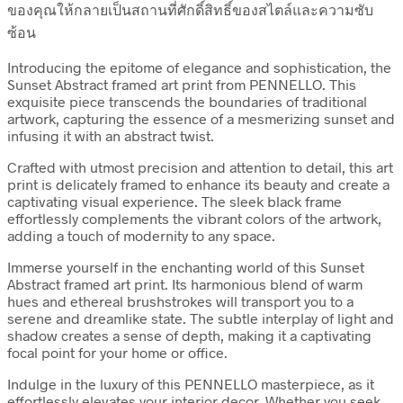
ของคุณให้กลายเป็นสถานที่ศักดิ์สิทธิ์ของสไตล์และความซับ
ซ้อน
Introducing the epitome of elegance and sophistication, the
Sunset Abstract framed art print from PENNELLO. This
exquisite piece transcends the boundaries of traditional
artwork, capturing the essence of a mesmerizing sunset and
infusing it with an abstract twist.
Crafted with utmost precision and attention to detail, this art
print is delicately framed to enhance its beauty and create a
captivating visual experience. The sleek black frame
effortlessly complements the vibrant colors of the artwork,
adding a touch of modernity to any space.
Immerse yourself in the enchanting world of this Sunset
Abstract framed art print. Its harmonious blend of warm
hues and ethereal brushstrokes will transport you to a
serene and dreamlike state. The subtle interplay of light and
shadow creates a sense of depth, making it a captivating
focal point for your home or office.
Indulge in the luxury of this PENNELLO masterpiece, as it
effortlessly elevates your interior decor. Whether you seek