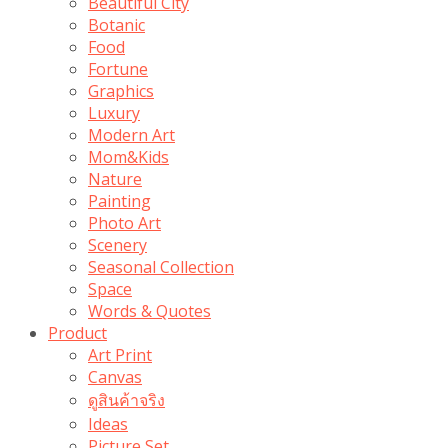
Beautiful City
Botanic
Food
Fortune
Graphics
Luxury
Modern Art
Mom&Kids
Nature
Painting
Photo Art
Scenery
Seasonal Collection
Space
Words & Quotes
Product
Art Print
Canvas
ดูสินค้าจริง
Ideas
Picture Set