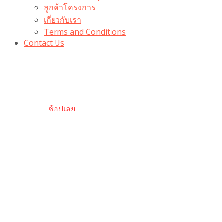
ลูกค้าโครงการ
เกี่ยวกับเรา
Terms and Conditions
Contact Us
รับเลยโค้ดส่วนลด 100 บาท
“100BUYTODAY” ใช้ได้ที่ตระกร้า
ถึง 31 ต.ค นี้
ช้อปเลย