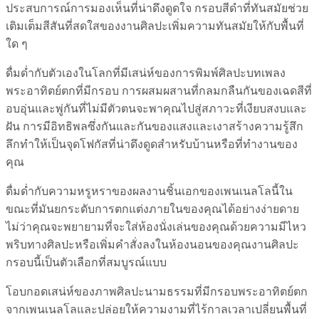
ประสบการณ์การมองเห็นที่น่าดึงดูดใจ กรอบสีดำที่ทันสมัยช่วย
เติมเต็มสีสันที่สดใสของงานศิลปะเพิ่มความทันสมัยให้กับพื้นที่
ใด ๆ
ดื่มด่ำกับตัวเองในโลกที่มีเสน่ห์ของการพิมพ์ศิลปะบทเพลง
พระอาทิตย์ตกที่มีกรอบ การผสมผสานที่กลมกลืนกันของเฉดสีที่
อบอุ่นและพู่กันที่ไม่มีตัวตนจะพาคุณไปสู่สภาวะที่เงียบสงบและ
ฝัน การมีอิทธิพลซึ่งกันและกันของแสงและเงาสร้างความรู้สึก
ลึกทำให้เป็นจุดโฟกัสที่น่าดึงดูดสำหรับบ้านหรือที่ทำงานของ
คุณ
ดื่มด่ำกับความหรูหราของผลงานชิ้นเอกของเพนเนลโลนี้ใน
ขณะที่มันยกระดับการตกแต่งภายในของคุณได้อย่างง่ายดาย
ไม่ว่าคุณจะพยายามที่จะใส่ห้องนั่งเล่นของคุณด้วยความมีไหว
พริบทางศิลปะหรือเพิ่มคำสั่งลงในห้องนอนของคุณงานศิลปะ
กรอบนี้เป็นตัวเลือกที่สมบูรณ์แบบ
โอบกอดเสน่ห์ของภาพศิลปะนามธรรมที่มีกรอบพระอาทิตย์ตก
จากเพนเนลโลและปล่อยให้ความงามที่ไร้กาลเวลาเปลี่ยนพื้นที่