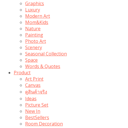
Graphics
Luxury
Modern Art
Mom&Kids
Nature
Painting
Photo Art
Scenery
Seasonal Collection
Space
Words & Quotes
Product
Art Print
Canvas
ดูสินค้าจริง
Ideas
Picture Set
New In
BestSellers
Room Decoration