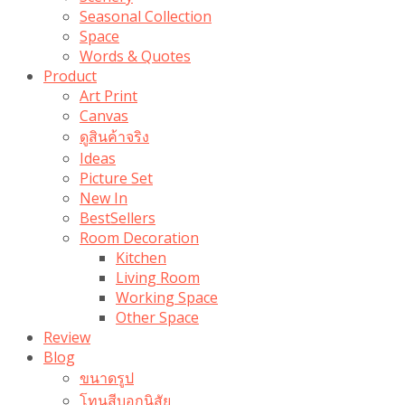
Seasonal Collection
Space
Words & Quotes
Product
Art Print
Canvas
ดูสินค้าจริง
Ideas
Picture Set
New In
BestSellers
Room Decoration
Kitchen
Living Room
Working Space
Other Space
Review
Blog
ขนาดรูป
โทนสีบอกนิสัย