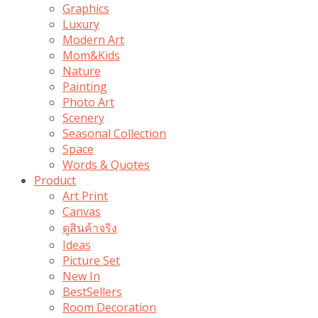
Graphics
Luxury
Modern Art
Mom&Kids
Nature
Painting
Photo Art
Scenery
Seasonal Collection
Space
Words & Quotes
Product
Art Print
Canvas
ดูสินค้าจริง
Ideas
Picture Set
New In
BestSellers
Room Decoration