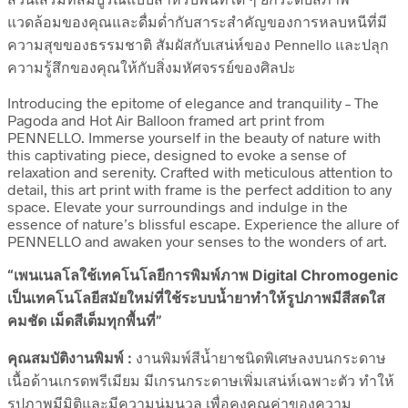
แวดล้อมของคุณและดื่มด่ำกับสาระสำคัญของการหลบหนีที่มี
ความสุขของธรรมชาติ สัมผัสกับเสน่ห์ของ Pennello และปลุก
ความรู้สึกของคุณให้กับสิ่งมหัศจรรย์ของศิลปะ
Introducing the epitome of elegance and tranquility – The
Pagoda and Hot Air Balloon framed art print from
PENNELLO. Immerse yourself in the beauty of nature with
this captivating piece, designed to evoke a sense of
relaxation and serenity. Crafted with meticulous attention to
detail, this art print with frame is the perfect addition to any
space. Elevate your surroundings and indulge in the
essence of nature’s blissful escape. Experience the allure of
PENNELLO and awaken your senses to the wonders of art.
“เพนเนลโลใช้เทคโนโลยีการพิมพ์ภาพ Digital Chromogenic
เป็นเทคโนโลยีสมัยใหม่ที่ใช้ระบบน้ำยาทำให้รูปภาพมีสีสดใส
คมชัด เม็ดสีเต็มทุกพื้นที่”
คุณสมบัติงานพิมพ์ :
งานพิมพ์สีน้ำยาชนิดพิเศษลงบนกระดาษ
เนื้อด้านเกรดพรีเมียม มีเกรนกระดาษเพิ่มเสน่ห์เฉพาะตัว ทำให้
รูปภาพมีมิติและมีความนุ่มนวล เพื่อคงคุณค่าของความ