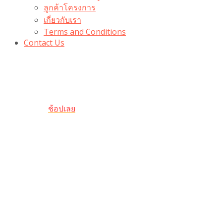
ลูกค้าโครงการ
เกี่ยวกับเรา
Terms and Conditions
Contact Us
รับเลยโค้ดส่วนลด 100 บาท
“100BUYTODAY” ใช้ได้ที่ตระกร้า
ถึง 31 ต.ค นี้
ช้อปเลย