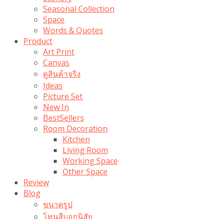
Seasonal Collection
Space
Words & Quotes
Product
Art Print
Canvas
ดูสินค้าจริง
Ideas
Picture Set
New In
BestSellers
Room Decoration
Kitchen
Living Room
Working Space
Other Space
Review
Blog
ขนาดรูป
โทนสีบอกนิสัย