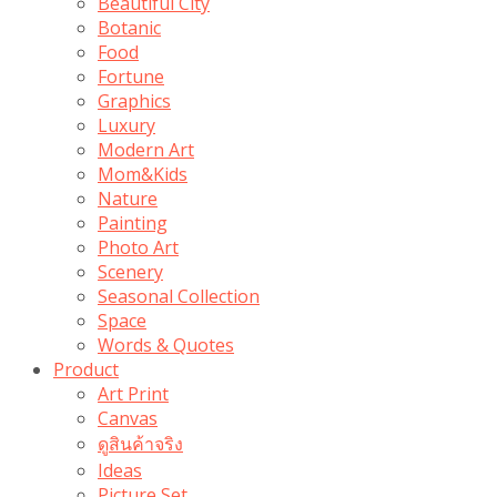
Beautiful City
Botanic
Food
Fortune
Graphics
Luxury
Modern Art
Mom&Kids
Nature
Painting
Photo Art
Scenery
Seasonal Collection
Space
Words & Quotes
Product
Art Print
Canvas
ดูสินค้าจริง
Ideas
Picture Set