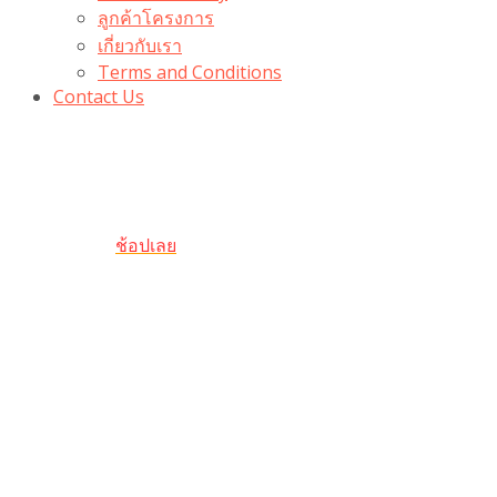
ลูกค้าโครงการ
เกี่ยวกับเรา
Terms and Conditions
Contact Us
รับเลยโค้ดส่วนลด 100 บาท
“100BUYTODAY” ใช้ได้ที่ตระกร้า
ถึง 31 ต.ค นี้
ช้อปเลย