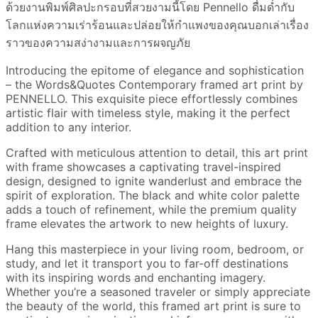
ด้วยงานพิมพ์ศิลปะกรอบที่สวยงามนี้โดย Pennello ดื่มด่ำกับ
โลกแห่งความเร่าร้อนและปล่อยให้กำแพงของคุณบอกเล่าเรื่อง
ราวของความสง่างามและการผจญภัย
Introducing the epitome of elegance and sophistication
– the Words&Quotes Contemporary framed art print by
PENNELLO. This exquisite piece effortlessly combines
artistic flair with timeless style, making it the perfect
addition to any interior.
Crafted with meticulous attention to detail, this art print
with frame showcases a captivating travel-inspired
design, designed to ignite wanderlust and embrace the
spirit of exploration. The black and white color palette
adds a touch of refinement, while the premium quality
frame elevates the artwork to new heights of luxury.
Hang this masterpiece in your living room, bedroom, or
study, and let it transport you to far-off destinations
with its inspiring words and enchanting imagery.
Whether you’re a seasoned traveler or simply appreciate
the beauty of the world, this framed art print is sure to