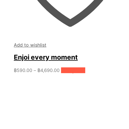
Add to wishlist
Enjoi every moment
Price
This
฿
590.00
–
฿
4,690.00
เลือกรูปแบบ
range:
product
฿590.00
has
through
multiple
฿4,690.00
variants.
The
options
may
be
chosen
on