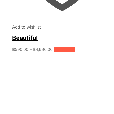
Add to wishlist
Beautiful
Price
This
฿
590.00
–
฿
4,690.00
เลือกรูปแบบ
range:
product
฿590.00
has
through
multiple
฿4,690.00
variants.
The
options
may
be
chosen
on
the
product