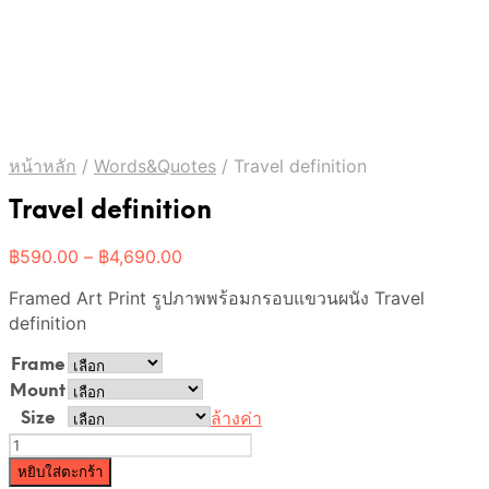
หน้าหลัก
/
Words&Quotes
/
Travel definition
Travel definition
Price
฿
590.00
–
฿
4,690.00
range:
Framed Art Print รูปภาพพร้อมกรอบแขวนผนัง Travel
฿590.00
through
definition
฿4,690.00
Frame
Mount
ล้างค่า
Size
จำนวน
Travel
หยิบใส่ตะกร้า