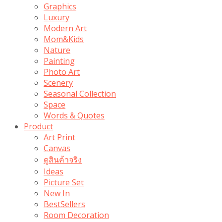
Graphics
Luxury
Modern Art
Mom&Kids
Nature
Painting
Photo Art
Scenery
Seasonal Collection
Space
Words & Quotes
Product
Art Print
Canvas
ดูสินค้าจริง
Ideas
Picture Set
New In
BestSellers
Room Decoration