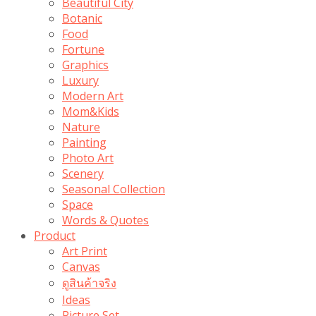
Beautiful City
Botanic
Food
Fortune
Graphics
Luxury
Modern Art
Mom&Kids
Nature
Painting
Photo Art
Scenery
Seasonal Collection
Space
Words & Quotes
Product
Art Print
Canvas
ดูสินค้าจริง
Ideas
Picture Set