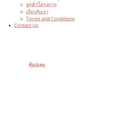
ลูกค้าโครงการ
เกี่ยวกับเรา
Terms and Conditions
Contact Us
รับเลยโค้ดส่วนลด 100 บาท
“100BUYTODAY” ใช้ได้ที่ตระกร้า
ถึง 31 ต.ค นี้
ช้อปเลย