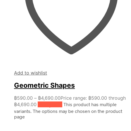
Add to wishlist
Geometric Shapes
฿
590.00
–
฿
4,690.00
Price range: ฿590.00 through
฿4,690.00
เลือกรูปแบบ
This product has multiple
variants. The options may be chosen on the product
page