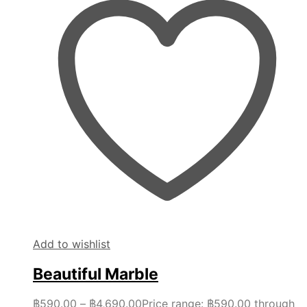
Add to wishlist
Beautiful Marble
฿
590.00
–
฿
4,690.00
Price range: ฿590.00 through