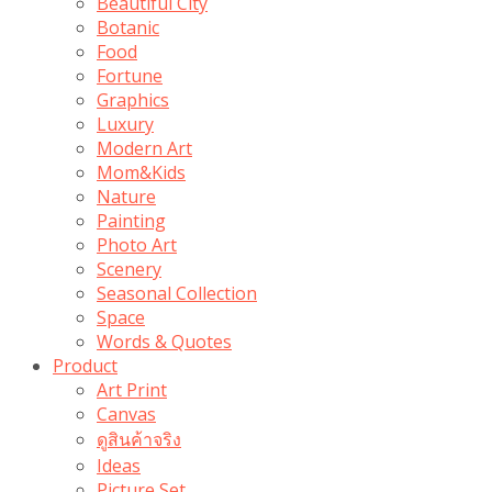
Beautiful City
Botanic
Food
Fortune
Graphics
Luxury
Modern Art
Mom&Kids
Nature
Painting
Photo Art
Scenery
Seasonal Collection
Space
Words & Quotes
Product
Art Print
Canvas
ดูสินค้าจริง
Ideas
Picture Set