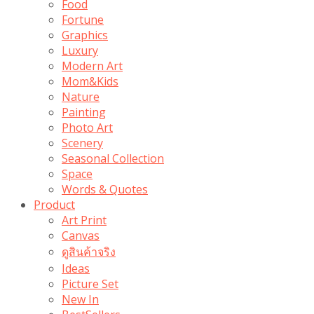
Food
Fortune
Graphics
Luxury
Modern Art
Mom&Kids
Nature
Painting
Photo Art
Scenery
Seasonal Collection
Space
Words & Quotes
Product
Art Print
Canvas
ดูสินค้าจริง
Ideas
Picture Set
New In