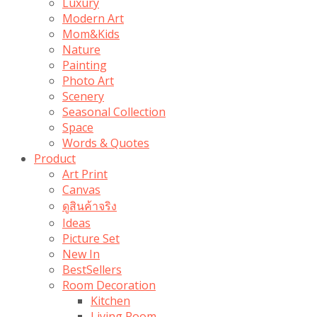
Luxury
Modern Art
Mom&Kids
Nature
Painting
Photo Art
Scenery
Seasonal Collection
Space
Words & Quotes
Product
Art Print
Canvas
ดูสินค้าจริง
Ideas
Picture Set
New In
BestSellers
Room Decoration
Kitchen
Living Room