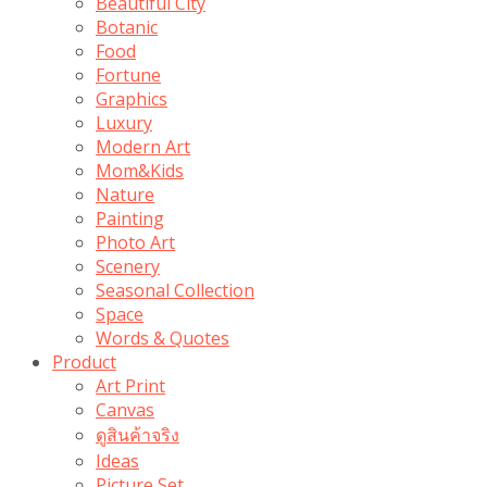
Beautiful City
Botanic
Food
Fortune
Graphics
Luxury
Modern Art
Mom&Kids
Nature
Painting
Photo Art
Scenery
Seasonal Collection
Space
Words & Quotes
Product
Art Print
Canvas
ดูสินค้าจริง
Ideas
Picture Set