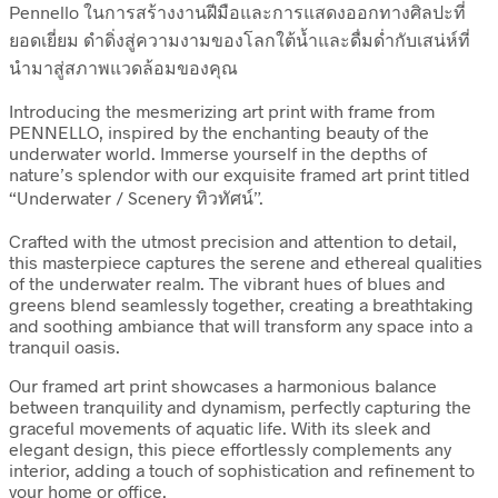
Pennello ในการสร้างงานฝีมือและการแสดงออกทางศิลปะที่
ยอดเยี่ยม ดำดิ่งสู่ความงามของโลกใต้น้ำและดื่มด่ำกับเสน่ห์ที่
นำมาสู่สภาพแวดล้อมของคุณ
Introducing the mesmerizing art print with frame from
PENNELLO, inspired by the enchanting beauty of the
underwater world. Immerse yourself in the depths of
nature’s splendor with our exquisite framed art print titled
“Underwater / Scenery ทิวทัศน์”.
Crafted with the utmost precision and attention to detail,
this masterpiece captures the serene and ethereal qualities
of the underwater realm. The vibrant hues of blues and
greens blend seamlessly together, creating a breathtaking
and soothing ambiance that will transform any space into a
tranquil oasis.
Our framed art print showcases a harmonious balance
between tranquility and dynamism, perfectly capturing the
graceful movements of aquatic life. With its sleek and
elegant design, this piece effortlessly complements any
interior, adding a touch of sophistication and refinement to
your home or office.