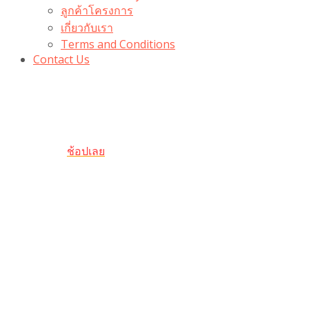
ลูกค้าโครงการ
เกี่ยวกับเรา
Terms and Conditions
Contact Us
รับเลยโค้ดส่วนลด 100 บาท
“100BUYTODAY” ใช้ได้ที่ตระกร้า
ถึง 31 ต.ค นี้
ช้อปเลย