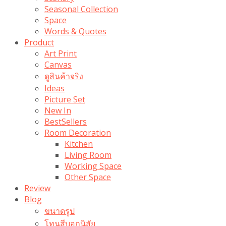
Seasonal Collection
Space
Words & Quotes
Product
Art Print
Canvas
ดูสินค้าจริง
Ideas
Picture Set
New In
BestSellers
Room Decoration
Kitchen
Living Room
Working Space
Other Space
Review
Blog
ขนาดรูป
โทนสีบอกนิสัย