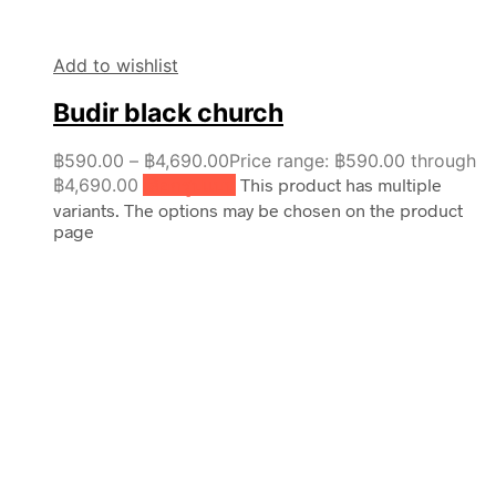
Add to wishlist
Budir black church
฿
590.00
–
฿
4,690.00
Price range: ฿590.00 through
฿4,690.00
เลือกรูปแบบ
This product has multiple
variants. The options may be chosen on the product
page