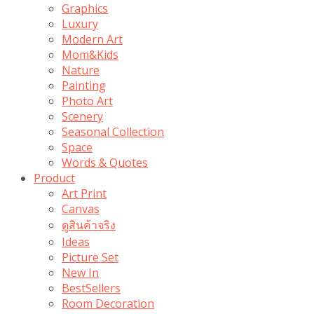
Graphics
Luxury
Modern Art
Mom&Kids
Nature
Painting
Photo Art
Scenery
Seasonal Collection
Space
Words & Quotes
Product
Art Print
Canvas
ดูสินค้าจริง
Ideas
Picture Set
New In
BestSellers
Room Decoration