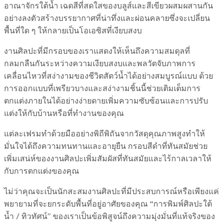
อาณาจักรใต้น้ำ เฉดสีที่สดใสของบลูส์และสีเขียวผสมผสานกัน
อย่างลงตัวสร้างบรรยากาศที่น่าทึ่งและผ่อนคลายซึ่งจะเปลี่ยน
พื้นที่ใด ๆ ให้กลายเป็นโอเอซิสที่เงียบสงบ
งานศิลปะที่มีกรอบของเราแสดงให้เห็นถึงความสมดุลที่
กลมกลืนกันระหว่างความเงียบสงบและพลวัตจับภาพการ
เคลื่อนไหวที่สง่างามของชีวิตสัตว์น้ำได้อย่างสมบูรณ์แบบ ด้วย
การออกแบบที่เพรียวบางและสง่างามชิ้นนี้ช่วยเติมเต็มการ
ตกแต่งภายในได้อย่างง่ายดายเพิ่มความซับซ้อนและการปรับ
แต่งให้กับบ้านหรือที่ทำงานของคุณ
แต่ละเฟรมทำด้วยมืออย่างพิถีพิถันจากวัสดุคุณภาพสูงทำให้
มั่นใจได้ถึงความทนทานและอายุยืน กรอบสีดำที่ทันสมัยช่วย
เพิ่มเสน่ห์ของงานศิลปะเพิ่มสัมผัสที่ทันสมัยและไร้กาลเวลาให้
กับการตกแต่งของคุณ
ไม่ว่าคุณจะเป็นนักสะสมงานศิลปะที่มีประสบการณ์หรือเพียงแค่
พยายามที่จะยกระดับพื้นที่อยู่อาศัยของคุณ “การพิมพ์ศิลปะใต้
น้ำ / ทิวทัศน์” ของเราเป็นข้อพิสูจน์ถึงความมุ่งมั่นที่แท้จริงของ