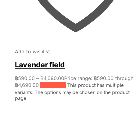
Add to wishlist
Lavender field
฿
590.00
–
฿
4,690.00
Price range: ฿590.00 through
฿4,690.00
เลือกรูปแบบ
This product has multiple
variants. The options may be chosen on the product
page