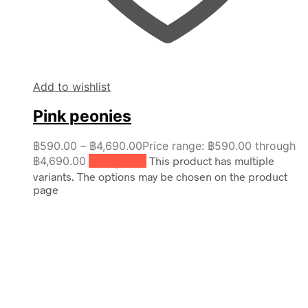
Add to wishlist
Pink peonies
฿
590.00
–
฿
4,690.00
Price range: ฿590.00 through
฿4,690.00
เลือกรูปแบบ
This product has multiple
variants. The options may be chosen on the product
page