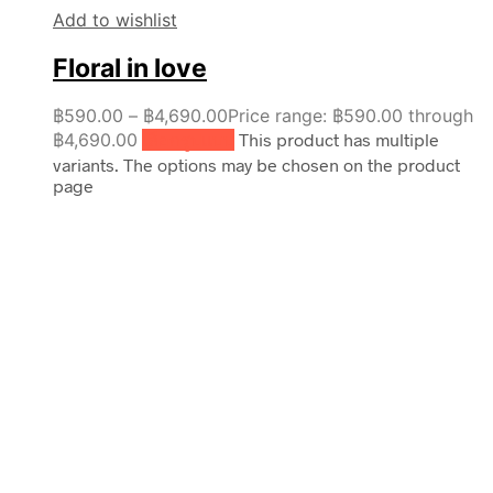
Add to wishlist
Floral in love
฿
590.00
–
฿
4,690.00
Price range: ฿590.00 through
฿4,690.00
เลือกรูปแบบ
This product has multiple
variants. The options may be chosen on the product
page