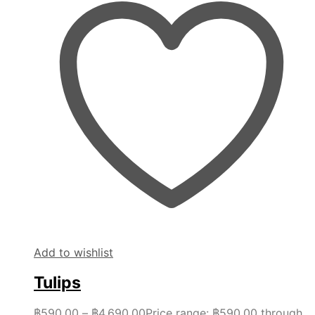
Add to wishlist
Tulips
฿
590.00
–
฿
4,690.00
Price range: ฿590.00 through