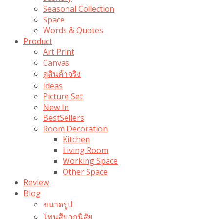
Seasonal Collection
Space
Words & Quotes
Product
Art Print
Canvas
ดูสินค้าจริง
Ideas
Picture Set
New In
BestSellers
Room Decoration
Kitchen
Living Room
Working Space
Other Space
Review
Blog
ขนาดรูป
โทนสีบอกนิสัย