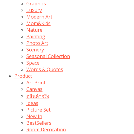
Graphics
Luxury
Modern Art
Mom&Kids
Nature
Painting
Photo Art
Scenery
Seasonal Collection
Space
Words & Quotes
Product
Art Print
Canvas
ดูสินค้าจริง
Ideas
Picture Set
New In
BestSellers
Room Decoration