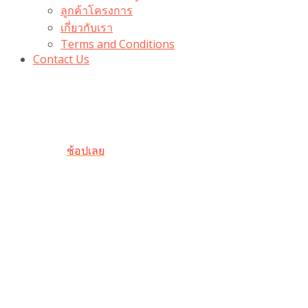
ลูกค้าโครงการ
เกี่ยวกับเรา
Terms and Conditions
Contact Us
รับเลยโค้ดส่วนลด 100 บาท
“100BUYTODAY” ใช้ได้ที่ตระกร้า
ถึง 31 ต.ค นี้
ช้อปเลย