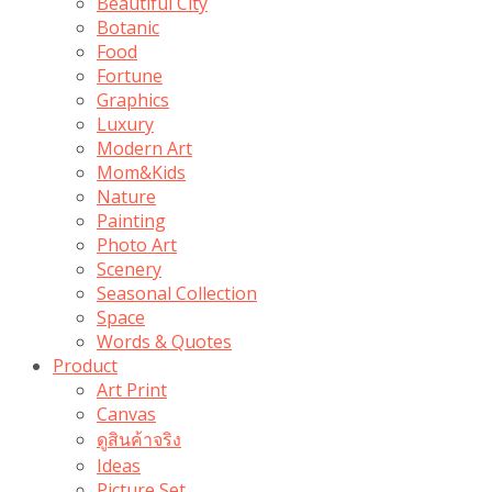
Beautiful City
Botanic
Food
Fortune
Graphics
Luxury
Modern Art
Mom&Kids
Nature
Painting
Photo Art
Scenery
Seasonal Collection
Space
Words & Quotes
Product
Art Print
Canvas
ดูสินค้าจริง
Ideas
Picture Set