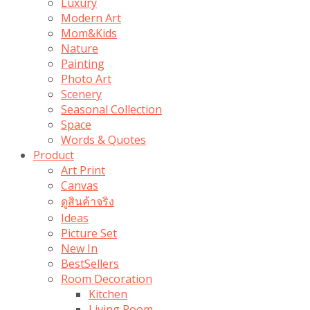
Luxury
Modern Art
Mom&Kids
Nature
Painting
Photo Art
Scenery
Seasonal Collection
Space
Words & Quotes
Product
Art Print
Canvas
ดูสินค้าจริง
Ideas
Picture Set
New In
BestSellers
Room Decoration
Kitchen
Living Room