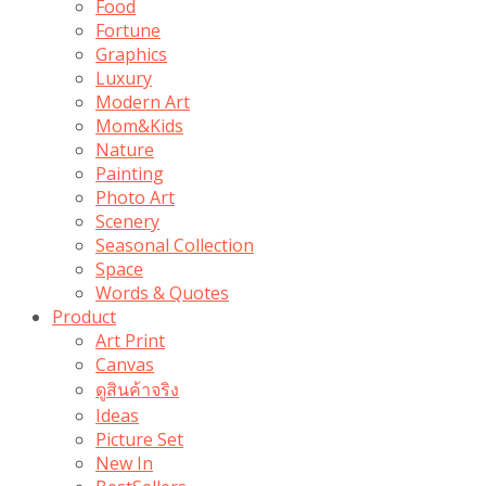
Food
Fortune
Graphics
Luxury
Modern Art
Mom&Kids
Nature
Painting
Photo Art
Scenery
Seasonal Collection
Space
Words & Quotes
Product
Art Print
Canvas
ดูสินค้าจริง
Ideas
Picture Set
New In