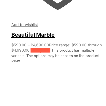
Add to wishlist
Beautiful Marble
฿
590.00
–
฿
4,690.00
Price range: ฿590.00 through
฿4,690.00
เลือกรูปแบบ
This product has multiple
variants. The options may be chosen on the product
page