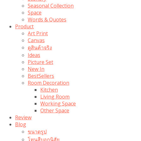
Seasonal Collection
Space
Words & Quotes
Product
Art Print
Canvas
ดูสินค้าจริง
Ideas
Picture Set
New In
BestSellers
Room Decoration
Kitchen
Living Room
Working Space
Other Space
Review
Blog
ขนาดรูป
โทนสีบอกนิสัย