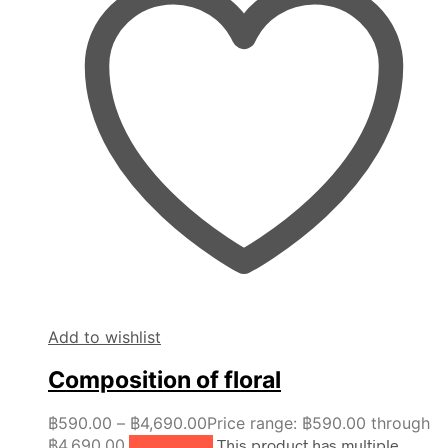
Add to wishlist
Composition of floral
฿
590.00
–
฿
4,690.00
Price range: ฿590.00 through
฿4,690.00
เลือกรูปแบบ
This product has multiple