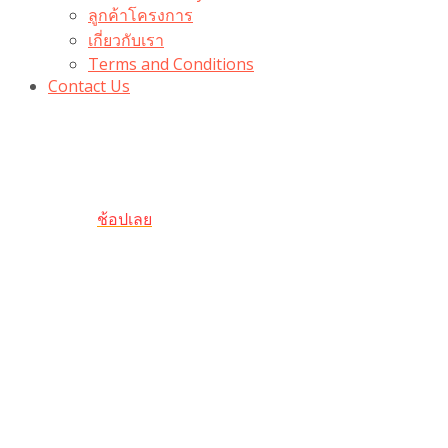
ลูกค้าโครงการ
เกี่ยวกับเรา
Terms and Conditions
Contact Us
รับเลยโค้ดส่วนลด 100 บาท
“100BUYTODAY” ใช้ได้ที่ตระกร้า
ถึง 31 ต.ค นี้
ช้อปเลย