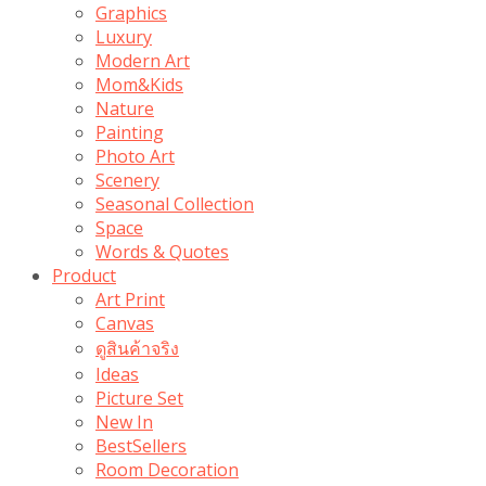
Graphics
Luxury
Modern Art
Mom&Kids
Nature
Painting
Photo Art
Scenery
Seasonal Collection
Space
Words & Quotes
Product
Art Print
Canvas
ดูสินค้าจริง
Ideas
Picture Set
New In
BestSellers
Room Decoration