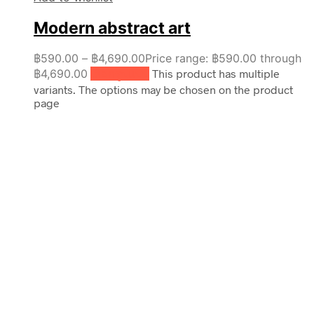
Modern abstract art
฿
590.00
–
฿
4,690.00
Price range: ฿590.00 through
฿4,690.00
เลือกรูปแบบ
This product has multiple
variants. The options may be chosen on the product
page