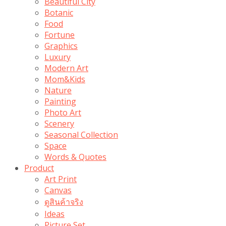
Beautiful City
Botanic
Food
Fortune
Graphics
Luxury
Modern Art
Mom&Kids
Nature
Painting
Photo Art
Scenery
Seasonal Collection
Space
Words & Quotes
Product
Art Print
Canvas
ดูสินค้าจริง
Ideas
Picture Set