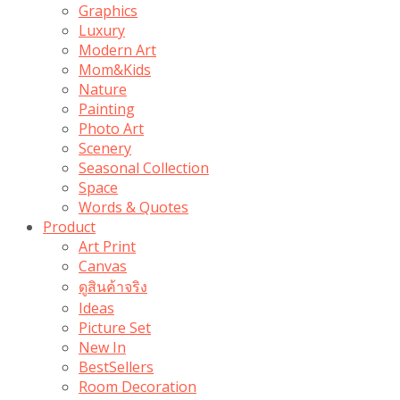
Graphics
Luxury
Modern Art
Mom&Kids
Nature
Painting
Photo Art
Scenery
Seasonal Collection
Space
Words & Quotes
Product
Art Print
Canvas
ดูสินค้าจริง
Ideas
Picture Set
New In
BestSellers
Room Decoration