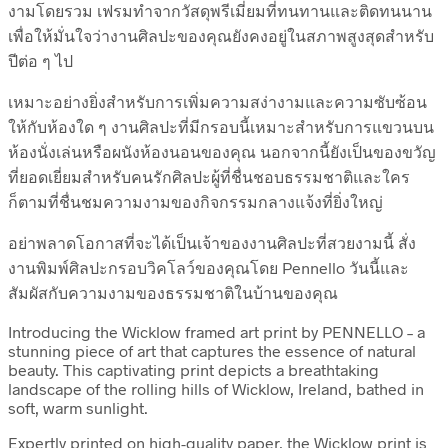
งามโดยรวม เฟรมทำจากวัสดุพรีเมี่ยมที่ทนทานและติดทนนาน
เพื่อให้มั่นใจว่างานศิลปะของคุณยังคงอยู่ในสภาพสูงสุดสำหรับ
ปีต่อ ๆ ไป
เหมาะอย่างยิ่งสำหรับการเพิ่มความสง่างามและความซับซ้อน
ให้กับห้องใด ๆ งานศิลปะที่มีกรอบนี้เหมาะสำหรับการแขวนบน
ห้องนั่งเล่นหรือผนังห้องนอนของคุณ นอกจากนี้ยังเป็นของขวัญ
ที่ยอดเยี่ยมสำหรับคนรักศิลปะผู้ที่ชื่นชอบธรรมชาติและใคร
ก็ตามที่ชื่นชมความงามของกิจกรรมกลางแจ้งที่ยิ่งใหญ่
อย่าพลาดโอกาสที่จะได้เป็นเจ้าของงานศิลปะที่สวยงามนี้ สั่ง
งานพิมพ์ศิลปะกรอบวิคโลว์ของคุณโดย Pennello วันนี้และ
สัมผัสกับความงามของธรรมชาติในบ้านของคุณ
Introducing the Wicklow framed art print by PENNELLO – a
stunning piece of art that captures the essence of natural
beauty. This captivating print depicts a breathtaking
landscape of the rolling hills of Wicklow, Ireland, bathed in
soft, warm sunlight.
Expertly printed on high-quality paper, the Wicklow print is