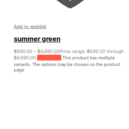
Add to wishlist
summer green
฿
590.00
–
฿
4,690.00
Price range: ฿590.00 through
฿4,690.00
เลือกรูปแบบ
This product has multiple
variants. The options may be chosen on the product
page