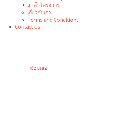
ลูกค้าโครงการ
เกี่ยวกับเรา
Terms and Conditions
Contact Us
รับเลยโค้ดส่วนลด 100 บาท
“100BUYTODAY” ใช้ได้ที่ตระกร้า
ถึง 31 ต.ค นี้
ช้อปเลย