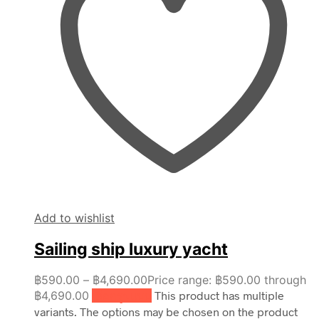
Add to wishlist
Sailing ship luxury yacht
฿
590.00
–
฿
4,690.00
Price range: ฿590.00 through
฿4,690.00
เลือกรูปแบบ
This product has multiple
variants. The options may be chosen on the product