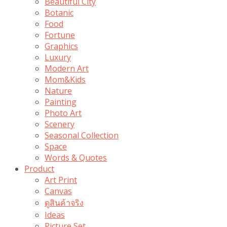
Beautiful City
Botanic
Food
Fortune
Graphics
Luxury
Modern Art
Mom&Kids
Nature
Painting
Photo Art
Scenery
Seasonal Collection
Space
Words & Quotes
Product
Art Print
Canvas
ดูสินค้าจริง
Ideas
Picture Set