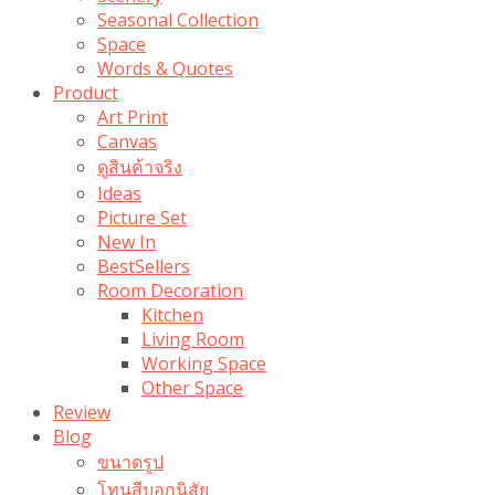
Seasonal Collection
Space
Words & Quotes
Product
Art Print
Canvas
ดูสินค้าจริง
Ideas
Picture Set
New In
BestSellers
Room Decoration
Kitchen
Living Room
Working Space
Other Space
Review
Blog
ขนาดรูป
โทนสีบอกนิสัย