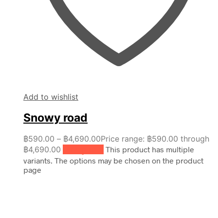
Add to wishlist
Snowy road
฿
590.00
–
฿
4,690.00
Price range: ฿590.00 through
฿4,690.00
เลือกรูปแบบ
This product has multiple
variants. The options may be chosen on the product
page