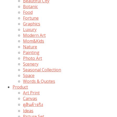
Beautiful City
Botanic
Food
Fortune
Graphics
Luxury
Modern Art
Mom&Kids
Nature
Painting
Photo Art
Scenery
Seasonal Collection
Space
Words & Quotes
Product
Art Print
Canvas
ดูสินค้าจริง
Ideas
Picture Set