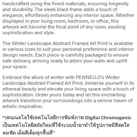
handcrafted using the finest materials, ensuring longevity
and durability. The sleek black frame adds a touch of
elegance, effortlessly enhancing any interior space. Whether
displayed in your living room, bedroom, or office, this
artwork will become the focal point of any room, exuding
sophistication and style.
The Winter Landscape Abstract Framed Art Print is available
in various sizes to suit your personal preference and interior
design needs. Each piece is carefully packaged to ensure
safe delivery, arriving ready to adorn your walls and uplift
your space.
Embrace the allure of winter with PENNELLO’s Winter
Landscape Abstract Framed Art Print. Immerse yourself in its
ethereal beauty and elevate your living space with a touch of
sophistication. Order yours today and let this enchanting
artwork transform your surroundings into a serene haven of
artistic inspiration.
“เพนเนลโลใช้เทคโนโลยีการพิมพ์ภาพ Digital Chromogenic
เป็นเทคโนโลยีสมัยใหม่ที่ใช้ระบบน้ำยาทำให้รูปภาพมีสีสดใส
คมชัด เม็ดสีเต็มทุกพื้นที่”