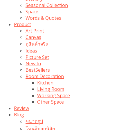
Seasonal Collection
Space
Words & Quotes
Product
Art Print
Canvas
ดูสินค้าจริง
Ideas
Picture Set
New In
BestSellers
Room Decoration
Kitchen
Living Room
Working Space
Other Space
Review
Blog
ขนาดรูป
โทนสีบอกนิสัย