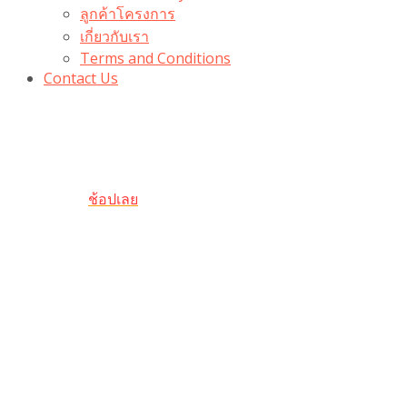
ลูกค้าโครงการ
เกี่ยวกับเรา
Terms and Conditions
Contact Us
รับเลยโค้ดส่วนลด 100 บาท
“100BUYTODAY” ใช้ได้ที่ตระกร้า
ถึง 31 ต.ค นี้
ช้อปเลย