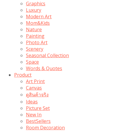
Graphics
Luxury
Modern Art
Mom&Kids
Nature
Painting
Photo Art
Scenery
Seasonal Collection
Space
Words & Quotes
Product
Art Print
Canvas
ดูสินค้าจริง
Ideas
Picture Set
New In
BestSellers
Room Decoration