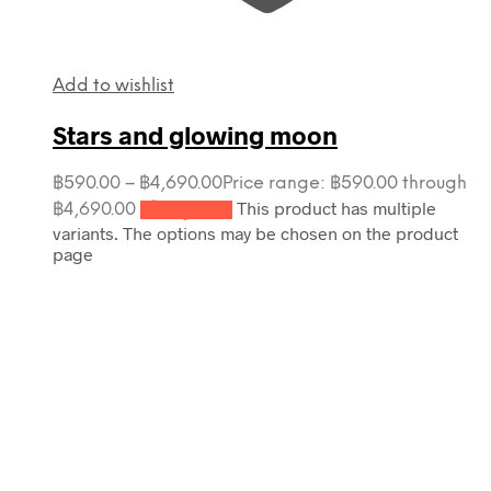
Add to wishlist
Stars and glowing moon
฿
590.00
–
฿
4,690.00
Price range: ฿590.00 through
This product has multiple
฿4,690.00
เลือกรูปแบบ
variants. The options may be chosen on the product
page