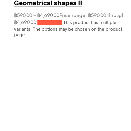
Geometrical shapes II
฿
590.00
–
฿
4,690.00
Price range: ฿590.00 through
This product has multiple
฿4,690.00
เลือกรูปแบบ
variants. The options may be chosen on the product
page