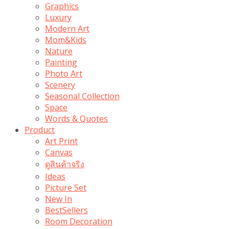
Graphics
Luxury
Modern Art
Mom&Kids
Nature
Painting
Photo Art
Scenery
Seasonal Collection
Space
Words & Quotes
Product
Art Print
Canvas
ดูสินค้าจริง
Ideas
Picture Set
New In
BestSellers
Room Decoration