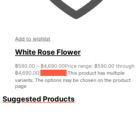
Add to wishlist
White Rose Flower
฿
590.00
–
฿
4,690.00
Price range: ฿590.00 through
฿4,690.00
เลือกรูปแบบ
This product has multiple
variants. The options may be chosen on the product
page
Suggested Products