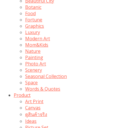
Beautiful City
Botanic
Food
Fortune
Graphics
Luxury
Modern Art
Mom&Kids
Nature
Painting
Photo Art
Scenery
Seasonal Collection
Space
Words & Quotes
Product
Art Print
Canvas
ดูสินค้าจริง
Ideas
Picture Set