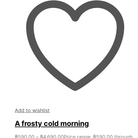
Add to wishlist
A frosty cold morning
฿
590.00
–
฿
4,690.00
Price range: ฿590.00 through