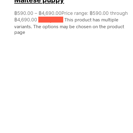
Maltese puppy
฿
590.00
–
฿
4,690.00
Price range: ฿590.00 through
฿4,690.00
เลือกรูปแบบ
This product has multiple
variants. The options may be chosen on the product
page