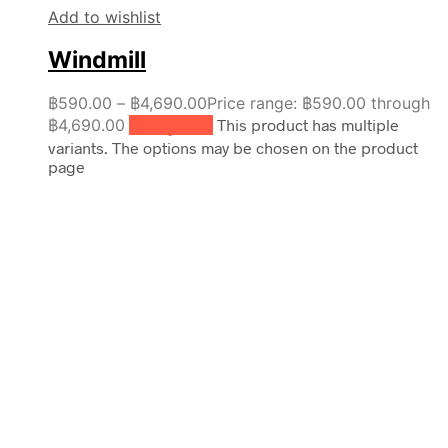
Add to wishlist
Windmill
฿
590.00
–
฿
4,690.00
Price range: ฿590.00 through
฿4,690.00
เลือกรูปแบบ
This product has multiple
variants. The options may be chosen on the product
page