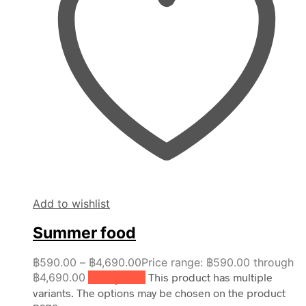
Add to wishlist
Summer food
฿
590.00
–
฿
4,690.00
Price range: ฿590.00 through
฿4,690.00
เลือกรูปแบบ
This product has multiple
variants. The options may be chosen on the product
page