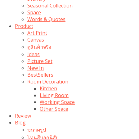
Seasonal Collection
Space
Words & Quotes
Product
Art Print
Canvas
ดูสินค้าจริง
Ideas
Picture Set
New In
BestSellers
Room Decoration
Kitchen
Living Room
Working Space
Other Space
Review
Blog
ขนาดรูป
โทนสีบอกนิสัย