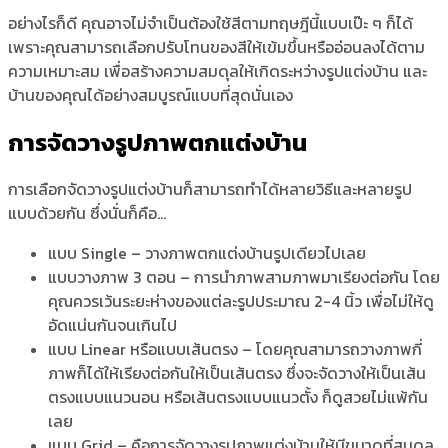
อย่างไรก็ดี คุณอาจไม่จำเป็นต้องใช้สีตามทฤษฎีนี้แบบเป๊ะ ๆ ก็ได้
เพราะคุณสามารถเลือกปรับโทนของสีให้เข้มขึ้นหรืออ่อนลงได้ตาม
ความเหมาะสม เพื่อสร้างความสมดุลให้เกิดระหว่าง
รูปแต่งบ้าน
และ
บ้านของคุณได้อย่างสมบูรณ์แบบที่สุดนั่นเอง
การจัดวางรูปภาพตกแต่งบ้าน
การเลือกจัดวาง
รูปแต่งบ้าน
ก็สามารถทำได้หลายวิธีและหลายรูป
แบบด้วยกัน ซึ่งนั่นก็คือ…
แบบ Single – วาง
ภาพตกแต่งบ้าน
รูปเดียวไปเลย
แบบวางภาพ 3 ตอน – การนำภาพสามภาพมาเรียงต่อกัน โดย
คุณควรเว้นระยะห่างของแต่ละรูปประมาณ 2-4 นิ้ว เพื่อไม่ให้ดู
อัดแน่นกันจนเกินไป
แบบ Linear หรือแบบเส้นตรง – โดยคุณสามารถวางภาพกี่
ภาพก็ได้ให้เรียงต่อกันให้เป็นเส้นตรง ซึ่งจะจัดวางให้เป็นเส้น
ตรงแบบแนวนอน หรือเส้นตรงแบบแนวตั้ง ก็ดูสวยไม่แพ้กัน
เลย
แบบ Grid – คือการจัดวาง
รูปภาพแต่งบ้าน
ให้มีขนาดที่สมดุล