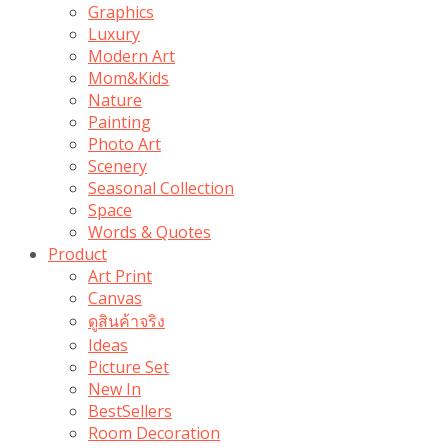
Graphics
Luxury
Modern Art
Mom&Kids
Nature
Painting
Photo Art
Scenery
Seasonal Collection
Space
Words & Quotes
Product
Art Print
Canvas
ดูสินค้าจริง
Ideas
Picture Set
New In
BestSellers
Room Decoration