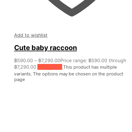
Add to wishlist
Cute baby raccoon
฿
590.00
–
฿
7,290.00
Price range: ฿590.00 through
฿7,290.00
เลือกรูปแบบ
This product has multiple
variants. The options may be chosen on the product
page