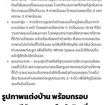
กันทั้งในแนวตั้งและแนวนอน โดยจำนวนภาพที่ง่ายที่สุดในการ
จัดวางแบบนี้คือจำนวน 9 ภาพนั่นเอง โดยแบ่งออกเป็น 3 เซต
เซตละ 3 ภาพนั่นเอง
แบบกลุ่ม – การจัดวาง
รูปแต่งบ้าน
แบบนี้จะดูอิสระขึ้นมากว่า
แบบก่อน ๆ หน้า โดยออาจเรียกง่าย ๆ ว่าเป็นแบบ Grid ที่จัด
วางภาพแบบไม่สมมาตร โดยคุณสามารถเลือกภาพมากี่ภาพ
ก็ได้ตามใจชอบ แล้วเรียงร้อยเข้าด้วยกัน ซึ่งขนาดของแต่ละ
ภาพจะไม่เท่ากันก็ได้นั่นเอง แต่สิ่งที่สำคัญคือ อย่าลืมเว้นระยะ
ห่างของแต่ละรูป เพื่อให้เกิด White Space และไม่ให้มองไป
แล้วรู้สึกอึดอัดนั่นเอง
แบบกระจาย – แบบสุดท้ายคือที่สุดของการจัดวางแบบอิสระ
เลยก็ว่าได้ เพราะคุณสามารถเลือก
รูปภาพตกแต่งบ้าน
กี่ภาพ
ก็ได้ มาแขวนประดับตกแต่งให้เต็มผนังบ้านของคุณ โดยไม่
ลืมเว้นระยะห่างของแต่ละรูปประมาณ 2-4 นิ้ว เพื่อให้ดูไม่แน่น
จนเกินไปนั่นเอง
รูปภาพแต่งบ้าน พร้อมกรอบ