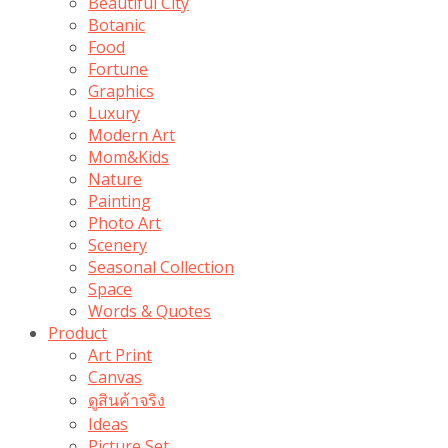
Beautiful City
Botanic
Food
Fortune
Graphics
Luxury
Modern Art
Mom&Kids
Nature
Painting
Photo Art
Scenery
Seasonal Collection
Space
Words & Quotes
Product
Art Print
Canvas
ดูสินค้าจริง
Ideas
Picture Set