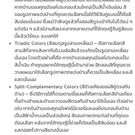
หากบ้านของคุณมีองค์ประกอบส่วนใหญ่เป็นสีน้ำเงินอ่อน สี
ของ
รูปภาพแต่งบ้าน
ที่คุณควรเลือกเมื่อใช้วิธีจับคู่แบบนี้ก็คือสี
ส้มอ่อนนั่นเอง ซึ่งแม้ว่าฟังดูแล้วทั้งสองสีดูจะเข้ากันไม่ได้แน่ ๆ
แต่จริง ๆ แล้วมีงานศิลปะหลากหลายงานที่ใช้ทฤษฎีจับคู่สีแบบ
นี้แล้วเวิร์คนะ จะบอกให้
Triadic Colors (สีสมดุลรูปสามเหลี่ยม) – คือการเลือกสี
สามสีที่ลากเส้นหากันในวงล้อสีแล้วจะเกิดเป็นรูปสามเหลี่ยม
นั่นเอง โดยตัวอย่างก็คือ หากบ้านของคุณมีองค์ประกอบเป็น
สีน้ำเงิน ถ้าคุณอยากใช้ทฤษฎีนี้เข้ามาช่วย อีกสองสีที่คุณควร
วางแผนมาใช้เลือก
รูปภาพตกแต่งบ้าน
ก็ควรเป็นสีเหลือง และสี
แสดนั่นเอง
Split-Complementary Colors (สีข้างเคียงของสีคู่ตรงกัน
ข้าม) – ซึ่งวิธีการใช้ก็ตรงตามชื่อเลยก็คือการเลือกสีข้างเคียง
ทั้งด้านซ้ายและด้านขวาของสีตรงกันข้ามมาใช้นั่นเอง ตัวอย่าง
เช่น หากในบ้านของคุณมีเฟอร์นิเจอร์และองค์ประกอบในบ้าน
เป็นสีฟ้าน้ำทะเลเป็นส่วนใหญ่ สีของ
ภาพตกแต่งบ้าน
ที่คุณจะ
ต้องเลือก หลังจากใช้ทฤษฎีนี้ช่วยก็ต้องเป็นสีส้มอ่อน และสี
แสดออกไปทางสีแดงนั่นเอง