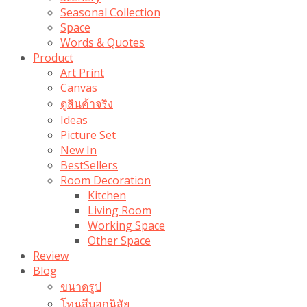
Seasonal Collection
Space
Words & Quotes
Product
Art Print
Canvas
ดูสินค้าจริง
Ideas
Picture Set
New In
BestSellers
Room Decoration
Kitchen
Living Room
Working Space
Other Space
Review
Blog
ขนาดรูป
โทนสีบอกนิสัย