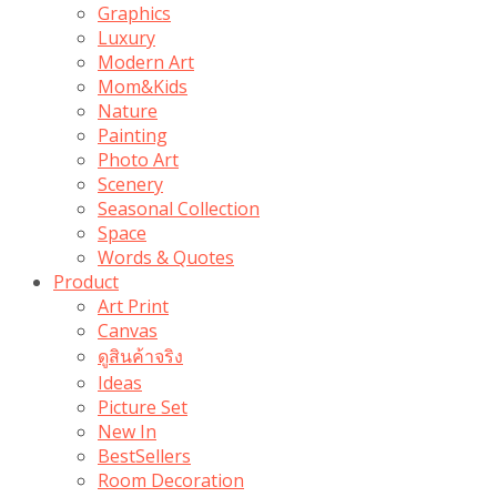
Graphics
Luxury
Modern Art
Mom&Kids
Nature
Painting
Photo Art
Scenery
Seasonal Collection
Space
Words & Quotes
Product
Art Print
Canvas
ดูสินค้าจริง
Ideas
Picture Set
New In
BestSellers
Room Decoration