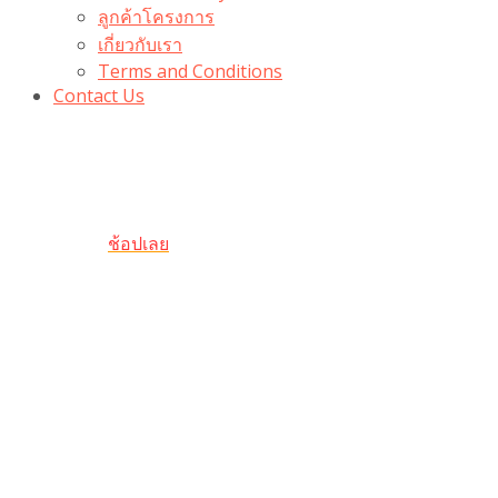
ลูกค้าโครงการ
เกี่ยวกับเรา
Terms and Conditions
Contact Us
รับเลยโค้ดส่วนลด 100 บาท
“100BUYTODAY” ใช้ได้ที่ตระกร้า
ถึง 31 ต.ค นี้
ช้อปเลย