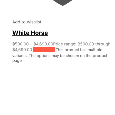
Add to wishlist
White Horse
฿
590.00
–
฿
4,690.00
Price range: ฿590.00 through
฿4,690.00
เลือกรูปแบบ
This product has multiple
variants. The options may be chosen on the product
page