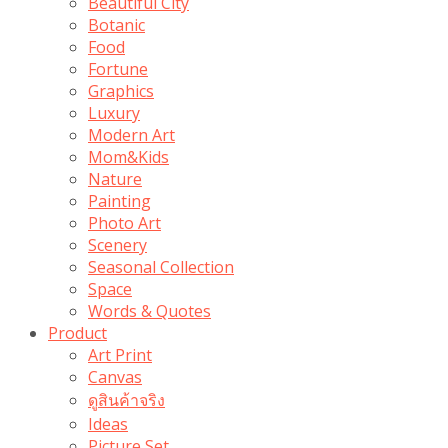
Beautiful City
Botanic
Food
Fortune
Graphics
Luxury
Modern Art
Mom&Kids
Nature
Painting
Photo Art
Scenery
Seasonal Collection
Space
Words & Quotes
Product
Art Print
Canvas
ดูสินค้าจริง
Ideas
Picture Set