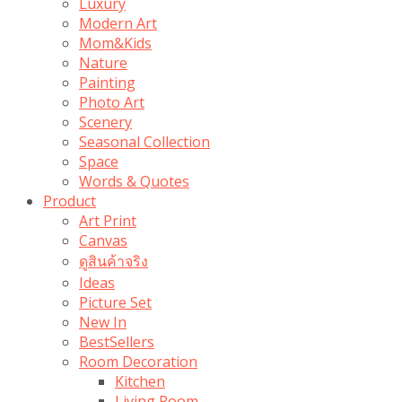
Luxury
Modern Art
Mom&Kids
Nature
Painting
Photo Art
Scenery
Seasonal Collection
Space
Words & Quotes
Product
Art Print
Canvas
ดูสินค้าจริง
Ideas
Picture Set
New In
BestSellers
Room Decoration
Kitchen
Living Room