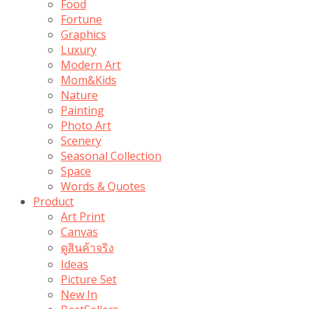
Food
Fortune
Graphics
Luxury
Modern Art
Mom&Kids
Nature
Painting
Photo Art
Scenery
Seasonal Collection
Space
Words & Quotes
Product
Art Print
Canvas
ดูสินค้าจริง
Ideas
Picture Set
New In