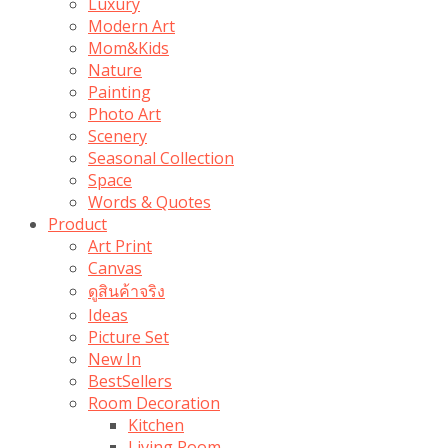
Luxury
Modern Art
Mom&Kids
Nature
Painting
Photo Art
Scenery
Seasonal Collection
Space
Words & Quotes
Product
Art Print
Canvas
ดูสินค้าจริง
Ideas
Picture Set
New In
BestSellers
Room Decoration
Kitchen
Living Room