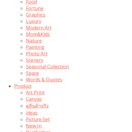
Food
Fortune
Graphics
Luxury
Modern Art
Mom&Kids
Nature
Painting
Photo Art
Scenery
Seasonal Collection
Space
Words & Quotes
Product
Art Print
Canvas
ดูสินค้าจริง
Ideas
Picture Set
New In