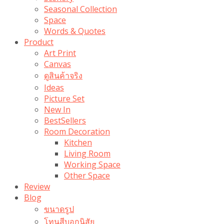
Seasonal Collection
Space
Words & Quotes
Product
Art Print
Canvas
ดูสินค้าจริง
Ideas
Picture Set
New In
BestSellers
Room Decoration
Kitchen
Living Room
Working Space
Other Space
Review
Blog
ขนาดรูป
โทนสีบอกนิสัย