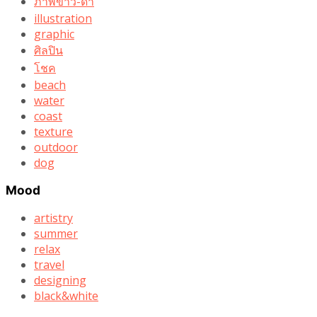
ภาพขาว-ดำ
illustration
graphic
ศิลปิน
โชค
beach
water
coast
texture
outdoor
dog
Mood
artistry
summer
relax
travel
designing
black&white