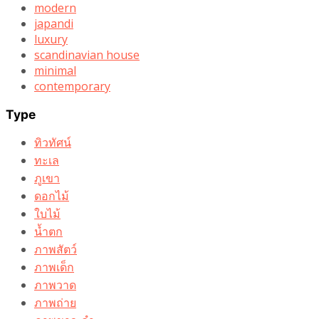
modern
japandi
luxury
scandinavian house
minimal
contemporary
Type
ทิวทัศน์
ทะเล
ภูเขา
ดอกไม้
ใบไม้
น้ำตก
ภาพสัตว์
ภาพเด็ก
ภาพวาด
ภาพถ่าย