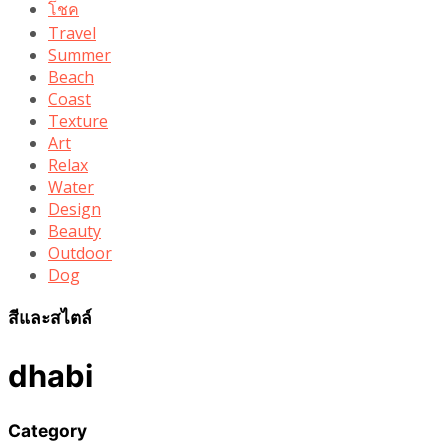
โชค
Travel
Summer
Beach
Coast
Texture
Art
Relax
Water
Design
Beauty
Outdoor
Dog
สีและสไตล์
dhabi
Category