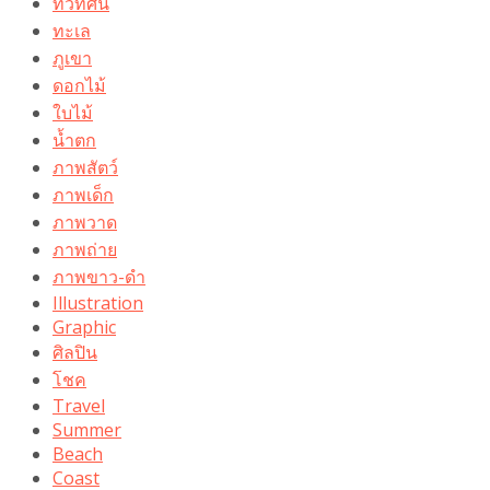
ทิวทัศน์
ทะเล
ภูเขา
ดอกไม้
ใบไม้
น้ำตก
ภาพสัตว์
ภาพเด็ก
ภาพวาด
ภาพถ่าย
ภาพขาว-ดำ
Illustration
Graphic
ศิลปิน
โชค
Travel
Summer
Beach
Coast