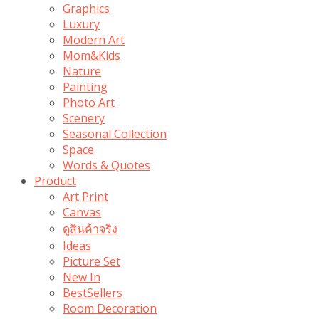
Graphics
Luxury
Modern Art
Mom&Kids
Nature
Painting
Photo Art
Scenery
Seasonal Collection
Space
Words & Quotes
Product
Art Print
Canvas
ดูสินค้าจริง
Ideas
Picture Set
New In
BestSellers
Room Decoration