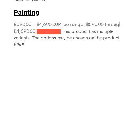
Painting
฿
590.00
–
฿
4,690.00
Price range: ฿590.00 through
This product has multiple
฿4,690.00
เลือกรูปแบบ
variants. The options may be chosen on the product
page