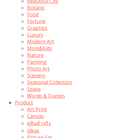
Beautiful City
Botanic
Food
Fortune
Graphics
Luxury
Modern Art
Mom&Kids
Nature
Painting
Photo Art
Scenery
Seasonal Collection
Space
Words & Quotes
Product
Art Print
Canvas
ดูสินค้าจริง
Ideas
Picture Set