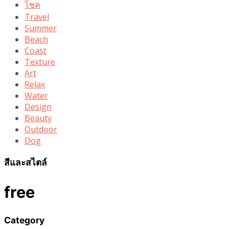
โชค
Travel
Summer
Beach
Coast
Texture
Art
Relax
Water
Design
Beauty
Outdoor
Dog
สีและสไตล์
free
Category