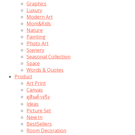
Graphics
Luxury
Modern Art
Mom&Kids
Nature
Painting
Photo Art
Scenery
Seasonal Collection
Space
Words & Quotes
Product
Art Print
Canvas
ดูสินค้าจริง
Ideas
Picture Set
New In
BestSellers
Room Decoration