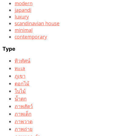
modern
japandi
luxury
scandinavian house
minimal
contemporary
Type
ทิวทัศน์
ทะเล
ภูเขา
ดอกไม้
ใบไม้
น้ำตก
ภาพสัตว์
ภาพเด็ก
ภาพวาด
ภาพถ่าย