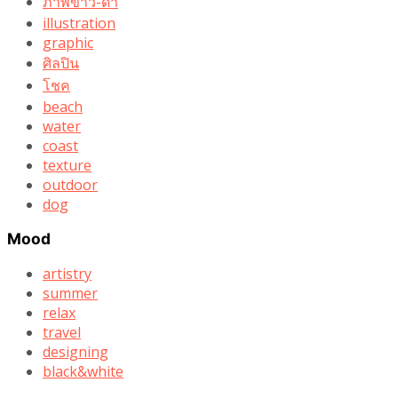
ภาพขาว-ดำ
illustration
graphic
ศิลปิน
โชค
beach
water
coast
texture
outdoor
dog
Mood
artistry
summer
relax
travel
designing
black&white