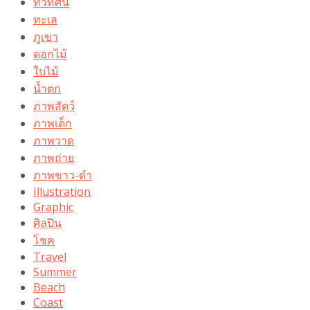
ทิวทัศน์
ทะเล
ภูเขา
ดอกไม้
ใบไม้
น้ำตก
ภาพสัตว์
ภาพเด็ก
ภาพวาด
ภาพถ่าย
ภาพขาว-ดำ
Illustration
Graphic
ศิลปิน
โชค
Travel
Summer
Beach
Coast