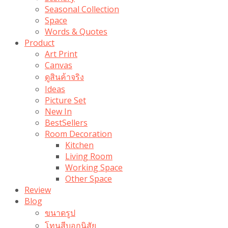
Seasonal Collection
Space
Words & Quotes
Product
Art Print
Canvas
ดูสินค้าจริง
Ideas
Picture Set
New In
BestSellers
Room Decoration
Kitchen
Living Room
Working Space
Other Space
Review
Blog
ขนาดรูป
โทนสีบอกนิสัย