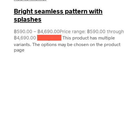
Bright seamless pattern with
splashes
฿
590.00
–
฿
4,690.00
Price range: ฿590.00 through
฿4,690.00
เลือกรูปแบบ
This product has multiple
variants. The options may be chosen on the product
page