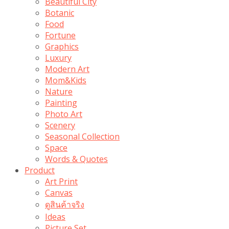
Beautiful City
Botanic
Food
Fortune
Graphics
Luxury
Modern Art
Mom&Kids
Nature
Painting
Photo Art
Scenery
Seasonal Collection
Space
Words & Quotes
Product
Art Print
Canvas
ดูสินค้าจริง
Ideas
Picture Set